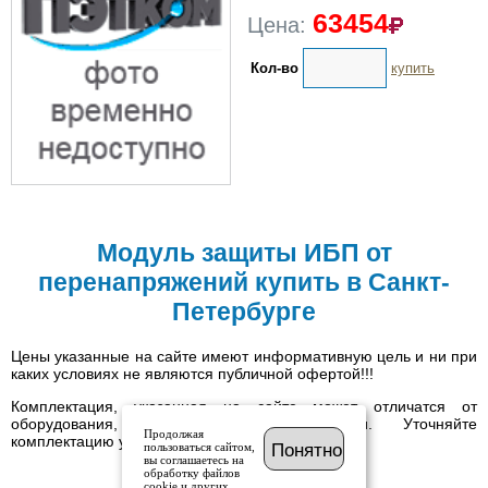
63454
Цена:
Кол-во
купить
Модуль защиты ИБП от
перенапряжений купить в Санкт-
Петербурге
Цены указанные на сайте имеют информативную цель и ни при
каких условиях не являются публичной офертой!!!
Комплектация, указанная на сайте может отличатся от
оборудования, имеющегося в наличии. Уточняйте
Продолжая
комплектацию у менеджера.
пользоваться сайтом,
Понятно
вы соглашаетесь на
обработку файлов
cookie и других