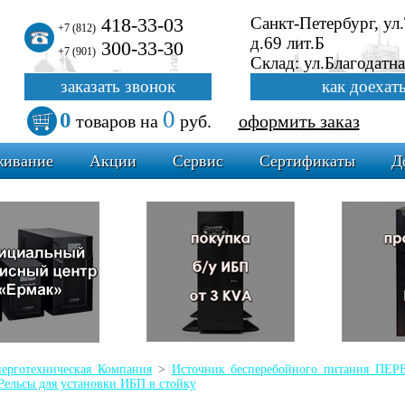
418-33-03
Санкт-Петербург, ул
+7 (812)
д.69 лит.Б
300-33-30
+7 (901)
Склад: ул.Благодатна
заказать звонок
как доехат
0
0
товаров
на
руб.
оформить заказ
живание
Акции
Сервис
Сертификаты
Д
ерготехническая Компания
>
Источник бесперебойного питания П
Рельсы для установки ИБП в стойку