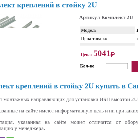
ект креплений в стойку 2U
Артикул Комплект 2U
Модель:
Цена товара:
5041
Цена:
Кол-во
ект креплений в стойку 2U купить в Са
т монтажных направляющих для установки ИБП высотой 2U в
азанные на сайте имеют информативную цель и ни при каких
тация, указанная на сайте может отличатся от обор
тацию у менеджера.