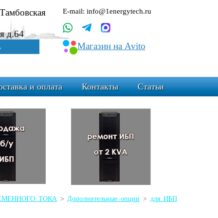
.Тамбовская
E-mail: info@1energytech.ru
я д.64
Магазин на Avito
ь
оставка и оплата
Контакты
Статьи
ЕРЕМЕННОГО ТОКА
>
Дополнительные опции
>
для ИБП