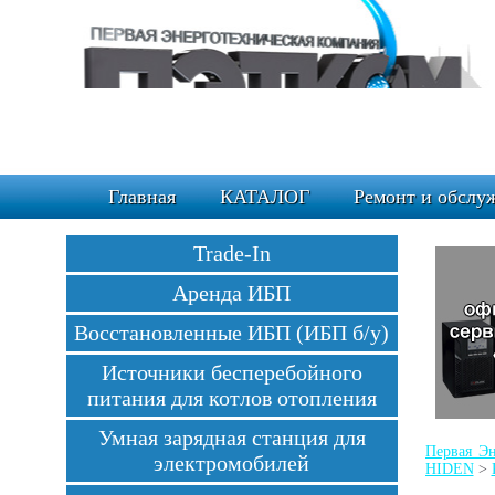
Главная
КАТАЛОГ
Ремонт и обслу
Trade-In
Аренда ИБП
Восстановленные ИБП (ИБП б/у)
Источники бесперебойного
питания для котлов отопления
Умная зарядная станция для
Первая Эн
электромобилей
HIDEN
>