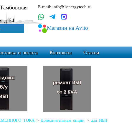
.Тамбовская
E-mail: info@1energytech.ru
я д.64
Магазин на Avito
ь
оставка и оплата
Контакты
Статьи
ЕРЕМЕННОГО ТОКА
>
Дополнительные опции
>
для ИБП