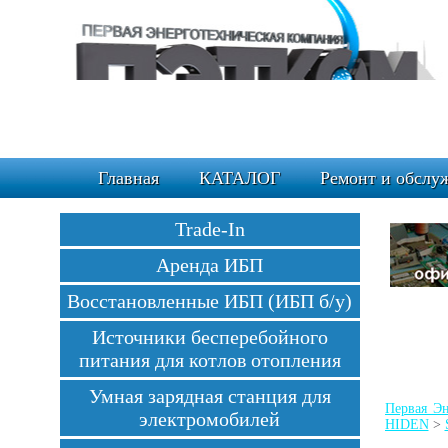
Главная
КАТАЛОГ
Ремонт и обслу
Trade-In
Аренда ИБП
Восстановленные ИБП (ИБП б/у)
Источники бесперебойного
питания для котлов отопления
Умная зарядная станция для
Первая Эн
электромобилей
HIDEN
>