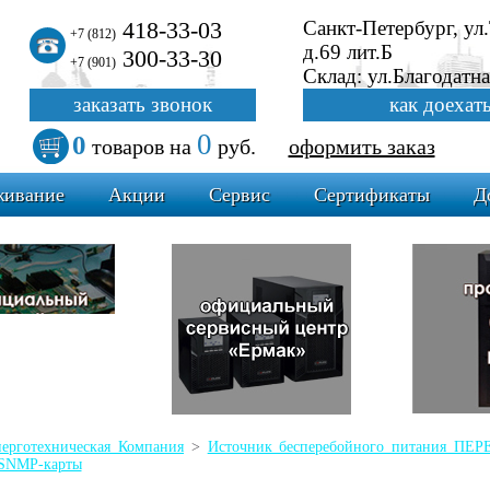
418-33-03
Санкт-Петербург, ул
+7 (812)
д.69 лит.Б
300-33-30
+7 (901)
Склад: ул.Благодатна
заказать звонок
как доехат
0
0
товаров
на
руб.
оформить заказ
живание
Акции
Сервис
Сертификаты
Д
ерготехническая Компания
>
Источник бесперебойного питания П
SNMP-карты