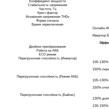
Коэффициент мощности
Стабильность напряжения
Частота, Гц
Крест-фактор
Искажения напряжения THDv
Форма сигнала
Время переключения
Онлайн-АК
Ивертор-Б
Эффек
Двойное преобразование
Работа на АКБ
ECO режим
Перегрузочная способность (Инвертор)
105-130% 
150% пере
Перегрузочная способность (Режим АКБ)
105-130% 
150% откл
Перегрузочная способность (Байпас)
130% длит
130-150% 