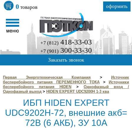
0
оформить
товаров
418-33-03
+7 (812)
300-33-30
+7 (901)
Заказать звонок
Первая Энерготехническая Компания
>
Источник
бесперебойного питания ПЕРЕМЕННОГО ТОКА
>
Источники
бесперебойного питания HIDEN
>
Однофазный вход /
Однофазный выход
>
HIDEN EXPERT UDC9200H 1-3 ква
ИБП HIDEN EXPERT
UDC9202H-72, внешние акб=
72В (6 АКБ), ЗУ 10A