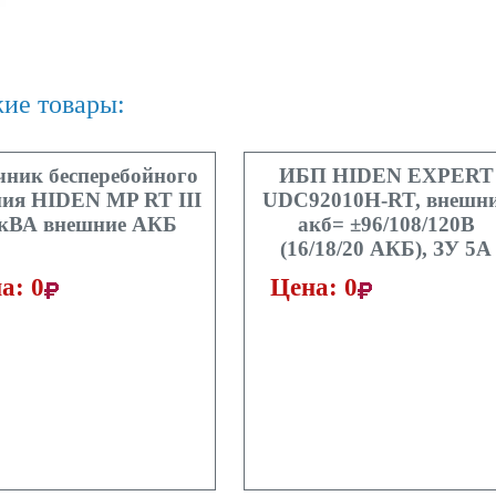
ие товары:
чник бесперебойного
ИБП HIDEN EXPERT
ия HIDEN MP RT III
UDC92010H-RT, внешн
 кВА внешние АКБ
акб= ±96/108/120В
(16/18/20 АКБ), ЗУ 5А
а: 0
Цена: 0