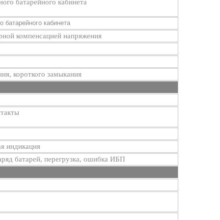
ного батарейного кабинета
о батарейного кабинета
урной компенсацией напряжения
ния, короткого замыкания
нтакты
я индикация
аряд батарей, перегрузка, ошибка ИБП