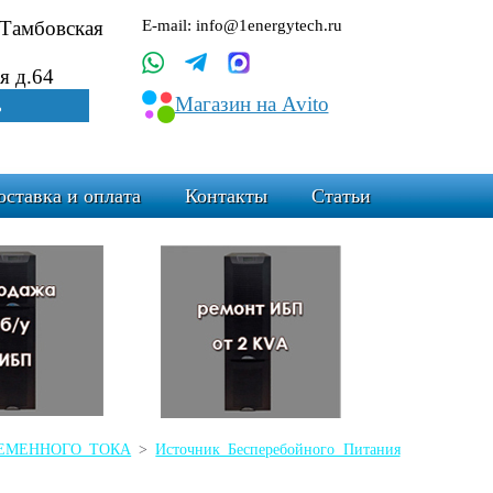
.Тамбовская
E-mail: info@1energytech.ru
я д.64
Магазин на Avito
ь
оставка и оплата
Контакты
Статьи
ПЕРЕМЕННОГО ТОКА
>
Источник Бесперебойного Питания