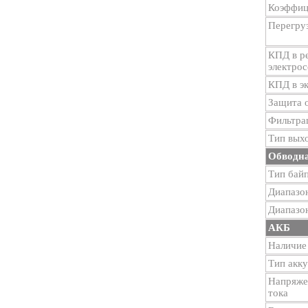
Коэффиц
Перегру
КПД в р
электрос
КПД в э
Защита о
Фильтра
Тип вых
Обводна
Тип бай
Диапазо
Диапазон
АКБ
Наличие
Тип акк
Напряже
тока