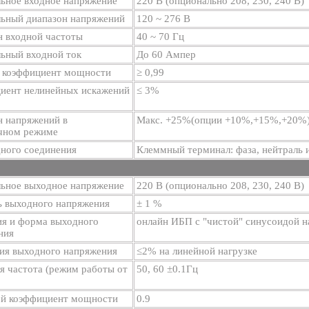
ьное входное напряжение
220 В (опционально 208, 230, 240 В)
ьный диапазон напряжений
120 ~ 276 В
н входной частоты
40 ~ 70 Гц
ьный входной ток
До 60 Ампер
 коэффициент мощности
≥ 0,99
иент нелинейных искажений
≤ 3%
н напряжений в
Макс. +25%(опции +10%,+15%,+20%) 
чном режиме
дного соединения
Клеммный терминал: фаза, нейтраль 
ьное выходное напряжение
220 В (опционально 208, 230, 240 В)
ь выходного напряжения
± 1 %
ия и форма выходного
онлайн ИБП с "чистой" синусоидой н
ния
ия выходного напряжения
≤2% на линейной нагрузке
я частота (режим работы от
50, 60 ±0.1Гц
й коэффициент мощности
0.9