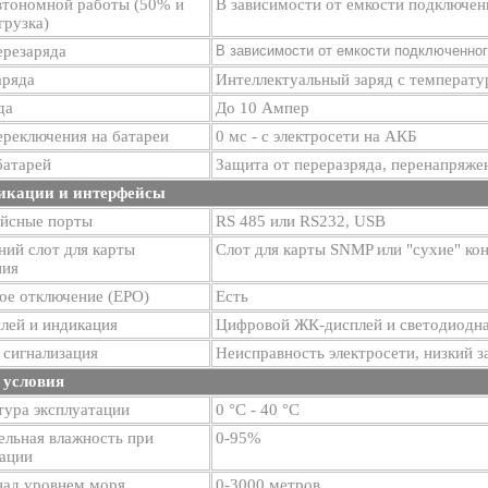
втономной работы (50% и
В зависимости от емкости подключен
грузка)
ерезаряда
В зависимости от емкости подключенног
аряда
Интеллектуальный заряд с температ
да
До 10 Ампер
ереключения на батареи
0 мс - с электросети на АКБ
батарей
Защита от переразряда, перенапряже
икации и интерфейсы
йсные порты
RS 485 или RS232, USB
ий слот для карты
Слот для карты SNMP или "сухие" ко
ния
ое отключение (EPO)
Есть
лей и индикация
Цифровой ЖК-дисплей и светодиодна
 сигнализация
Неисправность электросети, низкий з
 условия
тура эксплуатации
0 °С - 40 °С
ельная влажность при
0-95%
тации
над уровнем моря
0-3000 метров