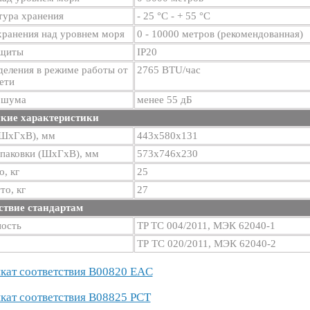
тура хранения
- 25 °С - + 55 °С
хранения над уровнем моря
0 - 10000 метров (рекомендованная)
ащиты
IP20
деления в режиме работы от
2765 BTU/час
ети
 шума
менее 55 дБ
кие характеристики
(ШхГхВ), мм
443х580х131
упаковки (ШхГхВ), мм
573х746х230
о, кг
25
то, кг
27
ствие стандартам
ность
TP TC 004/2011, МЭК 62040-1
ТР ТС 020/2011, МЭК 62040-2
кат соответствия B00820 EAC
кат соответствия B08825 РСТ