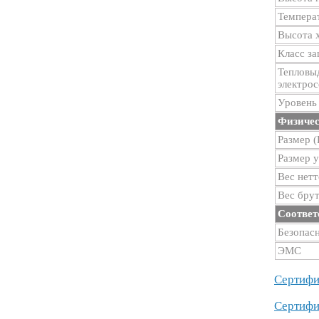
Темпера
Высота 
Класс з
Тепловы
электрос
Уровень
Физичес
Размер 
Размер 
Вес нетт
Вес брут
Соответ
Безопас
ЭМС
Сертифи
Сертифи