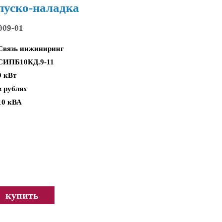
пуско-наладка
009-01
Связь инжиниринг
СИПБ10КД.9-11
9 кВт
в рублях
10 кВА
купить