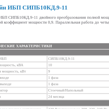
йн ИБП СИПБ10КД.9-11
ИБП СИПБ10КД.9-11 двойного преобразования
полной мощн
й коэффициент мощности 0,9. Параллельная работа до чет
ЧЕСКИЕ ХАРАКТЕРИСТИКИ
 ИБП
СИПБ10КД.9-11
мощность, кВА
10
я мощность, кВт
9
входе
1 фаза
 выходе
1 фаза
ктор
Стоечный/Напольный
я
24 месяца