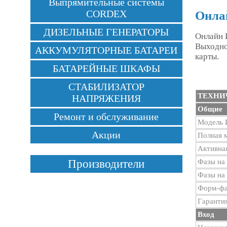
Выпрямительные системы
CORDEX
Онла
ДИЗЕЛЬНЫЕ ГЕНЕРАТОРЫ
Онлайн 
Выходно
АККУМУЛЯТОРНЫЕ БАТАРЕИ
карты.
БАТАРЕЙНЫЕ ШКАФЫ
СТАБИЛИЗАТОР
ТЕХНИ
НАПРЯЖЕНИЯ
Общие
Ремонт и обслуживание
Модель
Акции
Полная 
Активна
Фазы на 
Производители
Фазы на
Форм-фа
Гаранти
Вход