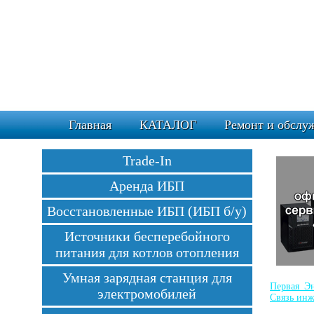
Главная
КАТАЛОГ
Ремонт и обслу
Trade-In
Аренда ИБП
Восстановленные ИБП (ИБП б/у)
Источники бесперебойного
питания для котлов отопления
Умная зарядная станция для
Первая Эн
электромобилей
Связь ин