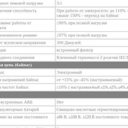
иент пиковой нагрузки
3:1
зочная способность
При работе от электросети: до 110% -
свыше 150% - переход на байпас
ежиме работы от
≥90% при полной нагрузке
ети
кономичном режиме
≥97% при полной нагрузке
т всплесков напряжения
300 Джоулей
ция
встроенный фильтр
одного соединения
Клеммный терминал и 2 розетки IEC3
я цепь (байпас)
пас
Электронный
н напряжений байпас
от +15% до -45% (настраиваемый)
 частот байпас
±10% ( настраиваемый
±1%,
±2%,
±4%,
 встроенных АКБ
Нет
умуляторных батарей
Свинцово-кислотные герметизированн
ние на шине постоянного
В,
постоянного тока
±96
±108 В,
±120 В