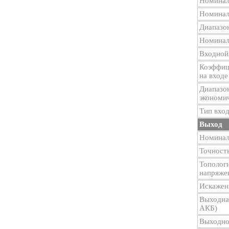
Номинал
Номинал
Диапазо
Номинал
Входной
Коэффиц
на входе
Диапазо
экономи
Тип вхо
Выход
Номинал
Точност
Тополог
напряже
Искажен
Выходна
АКБ)
Выходно