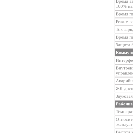
Время а
100% на
Время п
Режим з
Ток заря
Время п
Защита 
Коммун
Интерфе
Внутренн
управле
Аварийн
ЖК-дисп
Звуковая
Рабочие
Темпера
Относит
эксплуа
Высота 