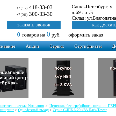
418-33-03
Санкт-Петербург, ул
+7 (812)
д.69 лит.Б
300-33-30
+7 (901)
Склад: ул.Благодатна
заказать звонок
как доехат
0
0
товаров
на
руб.
оформить заказ
живание
Акции
Сервис
Сертификаты
Д
ерготехническая Компания
>
Источник бесперебойного питания 
жиниринг
>
Однофазный выход
>
Серия СИПБ 6-20 кВА Rack/Tower