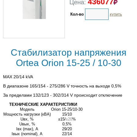
436077
Цена:
Кол-во
купить
Стабилизатор напряжения
Ortea Orion 15-25 / 10-30
MAX 20/14 kVA
В диапазоне 165/154 - 275/286 V точность на выходе 0,5%
За пределами 132/123 - 302/314 V происходит отключение
ТЕХНИЧЕСКИЕ ХАРАКТЕРИСТИКИ
Модель
Orion 15-25/10-30
Мощность нагрузки (кВА)
15/10
Uвх, %
±15/
±20
%
Uвых, %
0,5%
Iвх (max), А
29/20
Iвых (nominal), А
22/14