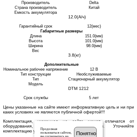
Производитель
Delta
Страна производитель
Китай
Емкость аккумулятора
12.0(А/ч)
Гарантийный срок
12(мес)
Габаритные размеры
Длина
151.0(мм)
Высота
101.0(мм)
Ширина
98.0(мм)
Вес
3.8(кг)
Дополнительные
Номинальное рабочее напряжение
12 В
Тип конструкции
Необслуживаемые
Тип
Стационарный аккумулятор
Модель
DTM 1212
Срок службы
5 лет
Цены указанные на сайте имеют информативную цель и ни при
каких условиях не являются публичной офертой!!!
Комплектация, указанная на сайте может отличатся от
оборудования, имеющегося в наличии. Уточняйте
Продолжая
комплектацию у менеджера.
пользоваться сайтом,
Понятно
вы соглашаетесь на