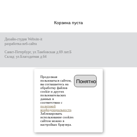
Корзина пуста
Дизайн-студия Website-it
разработка веб-сайта
Санкт-Петербург, ул.Тамбовская д.69 лит.Б
Склад: ул.Благодатная д.64
Продолжая
пользоваться сайтом,
Понятно
вы соглашаетесь на
обработку файлов
cookie и других
пользовательских
данных в
соответствии с
политикой
конфиденциальности
.
Заблокировать
использование cookies
сайтом можно в
настройках браузера.