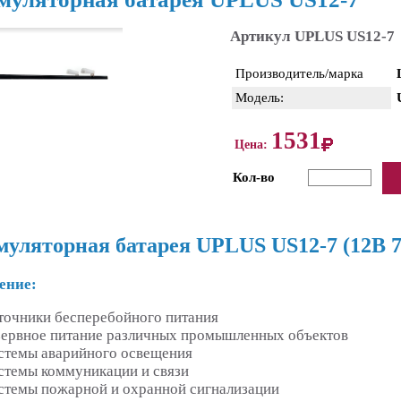
Артикул UPLUS US12-7
Производитель/марка
Модель:
1531
Цена:
Кол-во
уляторная батарея UPLUS US12-7 (12В 
ение:
точники бесперебойного питания
зервное питание различных промышленных объектов
стемы аварийного освещения
стемы коммуникации и связи
стемы пожарной и охранной сигнализации