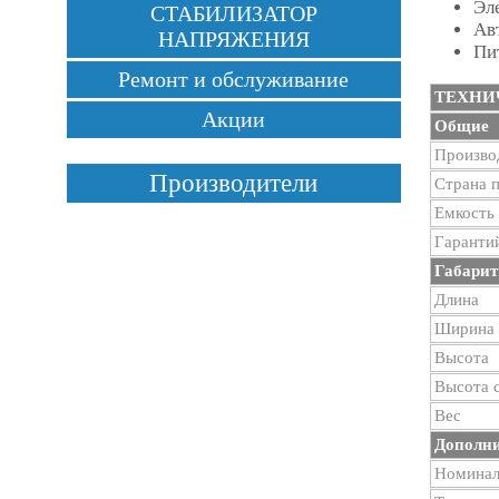
Эл
СТАБИЛИЗАТОР
Ав
НАПРЯЖЕНИЯ
Пи
Ремонт и обслуживание
ТЕХНИ
Акции
Общие
Произво
Производители
Страна 
Емкость
Гаранти
Габарит
Длина
Ширина
Высота
Высота 
Вес
Дополн
Номинал