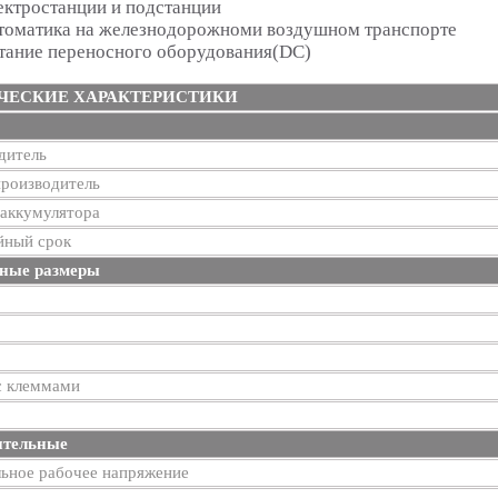
ектростанции и подстанции
томатика на железнодорожноми воздушном транспорте
тание переносного оборудования(DC)
ЧЕСКИЕ ХАРАКТЕРИСТИКИ
дитель
производитель
 аккумулятора
йный срок
ные размеры
с клеммами
ительные
ьное рабочее напряжение