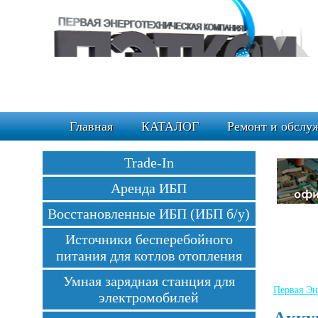
Главная
КАТАЛОГ
Ремонт и обслу
Trade-In
Аренда ИБП
Восстановленные ИБП (ИБП б/у)
Источники бесперебойного
питания для котлов отопления
Умная зарядная станция для
Первая Эн
электромобилей
Акку