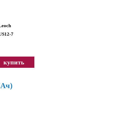
Leoch
US12-7
купить
7Ач)