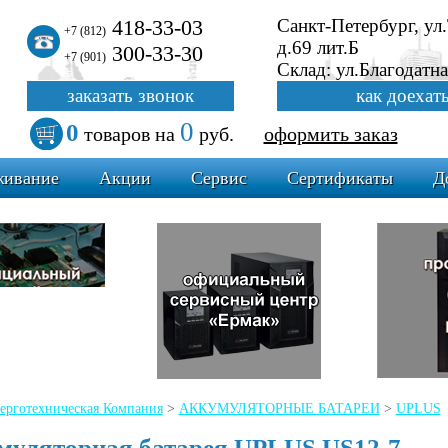
418-33-03
Санкт-Петербург, ул
+7 (812)
д.69 лит.Б
300-33-30
+7 (901)
Склад: ул.Благодатна
заказать звонок
как доехат
0
0
товаров
на
руб.
оформить заказ
живание
Акции
Сервис
Сертификаты
Д
ерготехническая Компания
>
АККУМУЛЯТОРНЫЕ БАТАРЕИ
>
UPLUS
муляторная батарея UPLUS US12-7