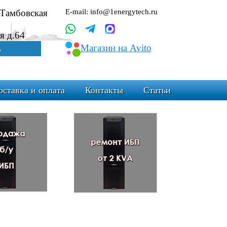
.Тамбовская
E-mail: info@1energytech.ru
я д.64
Магазин на Avito
ь
оставка и оплата
Контакты
Статьи