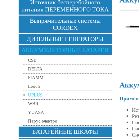
Источник бесперебойного
питания ПЕРЕМЕННОГО ТОКА
Выпрямительные системы
CORDEX
ДИЗЕЛЬНЫЕ ГЕНЕРАТОРЫ
АККУМУЛЯТОРНЫЕ БАТАРЕИ
CSB
DELTA
FIAMM
Аккум
Leoch
UPLUS
Примен
WBR
Ис
YUASA
Ре
Парус электро
Си
Си
БАТАРЕЙНЫЕ ШКАФЫ
Си