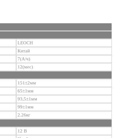
LEOCH
Китай
7(А/ч)
12(мес)
151±2мм
65±1мм
93,5±1мм
99±1мм
2.26кг
12 В