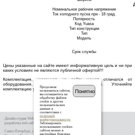
Номинальное рабочее напряжение
Ток холодного пуска при - 18 град.
Полярность
Код Yuasa
Тип конструкции
Тип
Модель
Срок службы
Цены указанные на сайте имеют информативную цель и ни при
каких условиях не являются публичной офертой!!!
Комплектация, указанная на сайте может отличатся от
оборудования, имеющегося в наличии. Уточняйте
Продолжая
комплектацию у менеджера.
пользоваться сайтом,
Понятно
вы соглашаетесь на
обработку файлов
cookie и других
пользовательских
данных в
соответствии с
политикой
Дизайн-студия Website-it
конфиденциальности
.
разработка веб-сайта
Заблокировать
использование cookies
сайтом можно в
Санкт-Петербург, ул.Тамбовская д.69 лит.Б
настройках браузера.