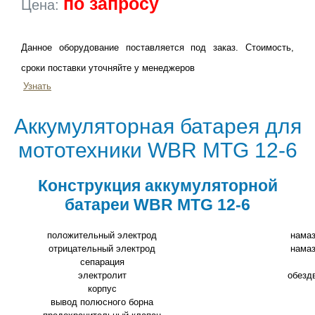
по запросу
Цена:
Данное оборудование поставляется под заказ. Стоимость,
сроки поставки уточняйте у менеджеров
Узнать
Aккумуляторная батарея для
мототехники WBR MTG 12-6
Конструкция аккумуляторной
батареи WBR MTG 12-6
положительный электрод
намаз
отрицательный электрод
намаз
сепарация
электролит
обезд
корпус
вывод полюсного борна