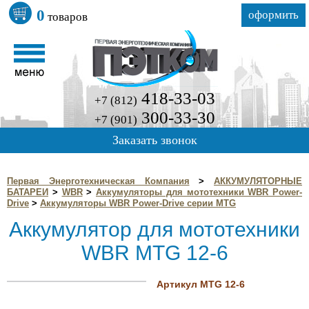
0
оформить
товаров
418-33-03
+7 (812)
300-33-30
+7 (901)
Заказать звонок
Первая Энерготехническая Компания
>
АККУМУЛЯТОРНЫЕ
БАТАРЕИ
>
WBR
>
Аккумуляторы для мототехники WBR Power-
Drive
>
Аккумуляторы WBR Power-Drive серии MTG
Аккумулятор для мототехники
WBR MTG 12-6
Артикул MTG 12-6