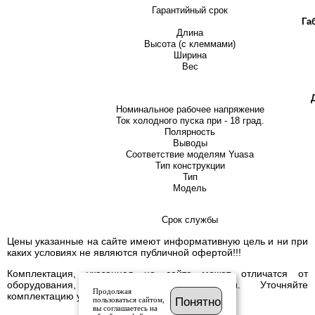
Гарантийный срок
Га
Длина
Высота (с клеммами)
Ширина
Вес
Номинальное рабочее напряжение
Ток холодного пуска при - 18 град.
Полярность
Выводы
Соответствие моделям Yuasa
Тип конструкции
Тип
Модель
Срок службы
Цены указанные на сайте имеют информативную цель и ни при
каких условиях не являются публичной офертой!!!
Комплектация, указанная на сайте может отличатся от
оборудования, имеющегося в наличии. Уточняйте
Продолжая
комплектацию у менеджера.
пользоваться сайтом,
Понятно
вы соглашаетесь на