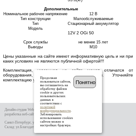
Дополнительные
Номинальное рабочее напряжение
12 В
Тип конструкции
Малообслуживаемые
Тип
Стационарный аккумулятор
Модель
12V 2 OGi 50
Срок службы
не менее 15 лет
Выводы
М10
Цены указанные на сайте имеют информативную цель и ни при
каких условиях не являются публичной офертой!!!
Комплектация, указанная на сайте может отличатся от
оборудования, имеющегося в наличии. Уточняйте
Продолжая
комплектацию у менеджера.
пользоваться сайтом,
Понятно
вы соглашаетесь на
обработку файлов
cookie и других
пользовательских
данных в
соответствии с
политикой
Дизайн-студия Website-it
конфиденциальности
.
разработка веб-сайта
Заблокировать
использование cookies
сайтом можно в
Санкт-Петербург, ул.Тамбовская д.69 лит.Б
настройках браузера.
Склад: ул.Благодатная д.64