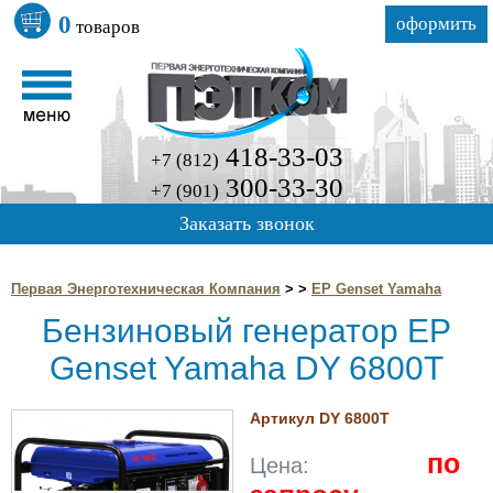
0
оформить
товаров
418-33-03
+7 (812)
300-33-30
+7 (901)
Заказать звонок
Первая Энерготехническая Компания
>
>
EP Genset Yamaha
Бензиновый генератор EP
Genset Yamaha DY 6800T
Артикул DY 6800T
по
Цена: