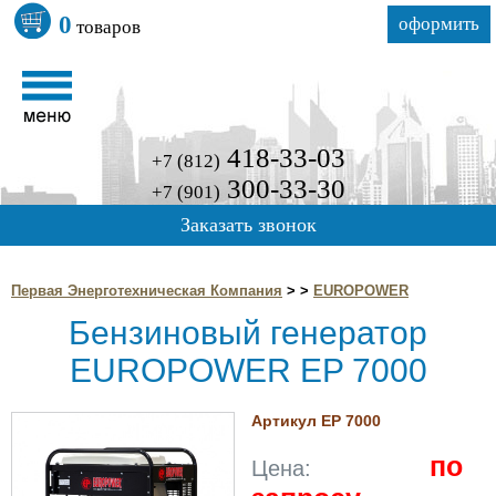
0
оформить
товаров
418-33-03
+7 (812)
300-33-30
+7 (901)
Заказать звонок
Первая Энерготехническая Компания
>
>
EUROPOWER
Бензиновый генератор
EUROPOWER EP 7000
Артикул EP 7000
по
Цена: