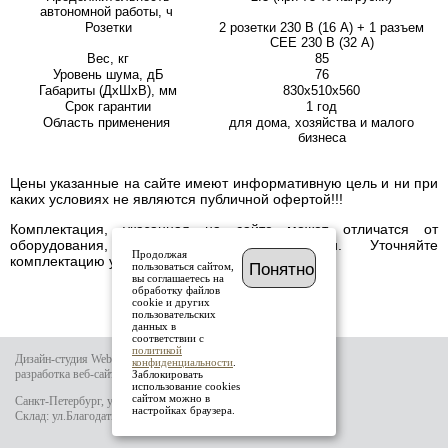
автономной работы, ч
Розетки
2 розетки 230 В (16 А) + 1 разъем
СЕЕ 230 В (32 А)
Вес, кг
85
Уровень шума, дБ
76
Габариты (ДхШхВ), мм
830х510х560
Срок гарантии
1 год
Область применения
для дома, хозяйства и малого
бизнеса
Цены указанные на сайте имеют информативную цель и ни при
каких условиях не являются публичной офертой!!!
Комплектация, указанная на сайте может отличатся от
оборудования, имеющегося в наличии. Уточняйте
Продолжая
комплектацию у менеджера.
пользоваться сайтом,
Понятно
вы соглашаетесь на
обработку файлов
cookie и других
пользовательских
данных в
соответствии с
политикой
Дизайн-студия Website-it
конфиденциальности
.
разработка веб-сайта
Заблокировать
использование cookies
сайтом можно в
Санкт-Петербург, ул.Тамбовская д.69 лит.Б
настройках браузера.
Склад: ул.Благодатная д.64