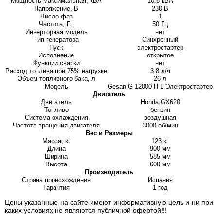
Мощность максимальная, кВА
10.6 кВА
Напряжение, В
230 В
Число фаз
1
Частота, Гц
50 Гц
Инверторная модель
нет
Тип генератора
Синхронный
Пуск
электростартер
Исполнение
открытое
Функции сварки
нет
Расход топлива при 75% нагрузке
3.8 л/ч
Объем топливного бака, л
26 л
Модель
Gesan G 12000 H L Электростартер
Двигатель
Двигатель
Honda GX620
Топливо
бензин
Система охлаждения
воздушная
Частота вращения двигателя
3000 об/мин
Вес и Размеры
Масса, кг
123 кг
Длина
900 мм
Ширина
585 мм
Высота
600 мм
Производитель
Страна происхождения
Испания
Гарантия
1 год
Цены указанные на сайте имеют информативную цель и ни при
каких условиях не являются публичной офертой!!!