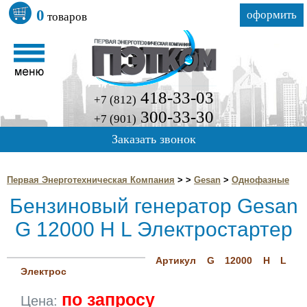
0
оформить
товаров
418-33-03
+7 (812)
300-33-30
+7 (901)
Заказать звонок
Первая Энерготехническая Компания
>
>
Gesan
>
Однофазные
Бензиновый генератор Gesan
G 12000 H L Электростартер
Артикул G 12000 H L
Электрос
по запросу
Цена: