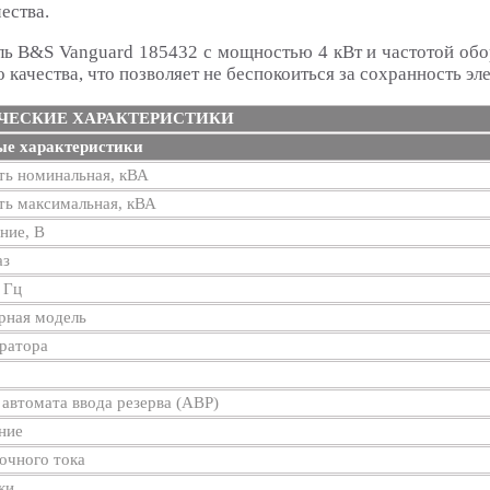
ества.
ль B&S Vanguard 185432 с мощностью 4 кВт и частотой обо
 качества, что позволяет не беспокоиться за сохранность э
ЧЕСКИЕ ХАРАКТЕРИСТИКИ
е характеристики
ь номинальная, кВА
ь максимальная, кВА
ние, В
аз
 Гц
рная модель
ратора
автомата ввода резерва (АВР)
ние
очного тока
ки