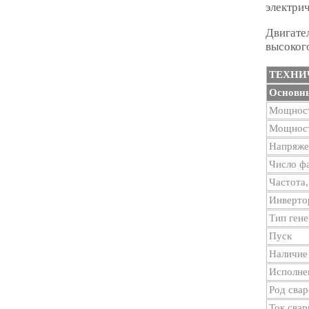
электрич
Двигате
высокого
ТЕХНИ
Основны
Мощност
Мощност
Напряже
Число ф
Частота,
Инверто
Тип гене
Пуск
Наличие 
Исполне
Род свар
Ток свар