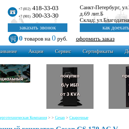
418-33-03
Санкт-Петербург, ул
+7 (812)
д.69 лит.Б
300-33-30
+7 (901)
Склад: ул.Благодатна
заказать звонок
как доехат
0
0
товаров
на
руб.
оформить заказ
живание
Акции
Сервис
Сертификаты
Д
ерготехническая Компания
>
>
Gesan
>
Сварочные
очный генератор Gesan GS 170 AC V