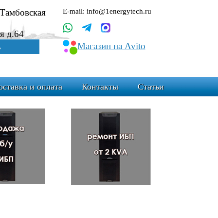
.Тамбовская
E-mail: info@1energytech.ru
я д.64
Магазин на Avito
ь
оставка и оплата
Контакты
Статьи