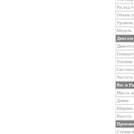
Расход т
Объем то
Уровень
Модель
Двигате
Двигате
Генерат
Топливо
Система
Частота 
Вес и Р
Масса, к
Длина
Ширина
Высота
Произво
Страна 