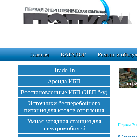
Главная
КАТАЛОГ
Ремонт и обслу
Trade-In
Аренда ИБП
Восстановленные ИБП (ИБП б/у)
Источники бесперебойного
питания для котлов отопления
Умная зарядная станция для
Первая Эн
электромобилей
Свар