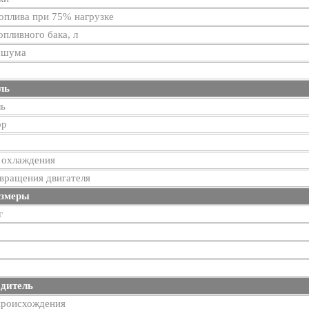
оплива при 75% нагрузке
пливного бака, л
 шума
ль
ль
ор
 охлаждения
вращения двигателя
азмеры
г
дитель
происхождения