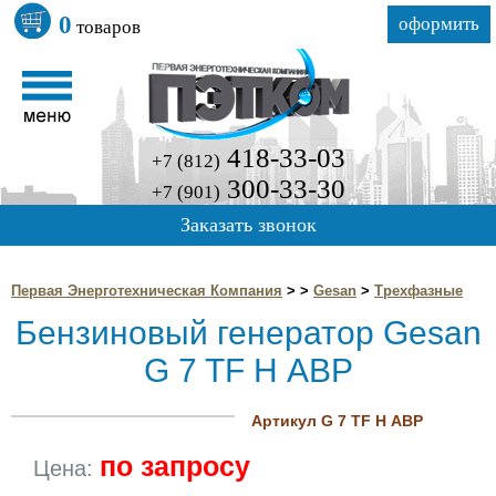
0
оформить
товаров
418-33-03
+7 (812)
300-33-30
+7 (901)
Заказать звонок
Первая Энерготехническая Компания
>
>
Gesan
>
Трехфазные
Бензиновый генератор Gesan
G 7 TF H АВР
Артикул G 7 TF H АВР
по запросу
Цена: