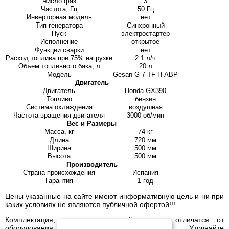
Число фаз
3
Частота, Гц
50 Гц
Инверторная модель
нет
Тип генератора
Синхронный
Пуск
электростартер
Исполнение
открытое
Функции сварки
нет
Расход топлива при 75% нагрузке
2.1 л/ч
Объем топливного бака, л
20 л
Модель
Gesan G 7 TF H АВР
Двигатель
Двигатель
Honda GX390
Топливо
бензин
Система охлаждения
воздушная
Частота вращения двигателя
3000 об/мин
Вес и Размеры
Масса, кг
74 кг
Длина
720 мм
Ширина
500 мм
Высота
500 мм
Производитель
Страна происхождения
Испания
Гарантия
1 год
Цены указанные на сайте имеют информативную цель и ни при
каких условиях не являются публичной офертой!!!
Комплектация, указанная на сайте может отличатся от
оборудования, имеющегося в наличии. Уточняйте