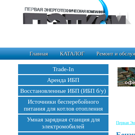
Главная
КАТАЛОГ
Ремонт и обслу
Trade-In
Аренда ИБП
Восстановленные ИБП (ИБП б/у)
Источники бесперебойного
питания для котлов отопления
Умная зарядная станция для
Первая Эн
электромобилей
Бензи