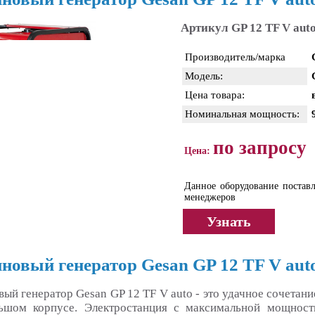
Артикул GP 12 TF V aut
Производитель/марка
Модель:
Цена товара:
Номинальная мощность:
по запросу
Цена:
Данное оборудование поставл
менеджеров
Узнать
новый генератор Gesan GP 12 TF V aut
вый генератор Gesan GP 12 TF V auto - это удачное сочетан
ьшом корпусе. Электростанция с максимальной мощность