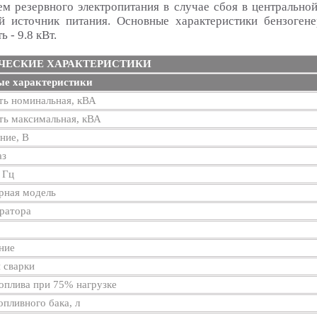
ем резервного электропитания в случае сбоя в центральной
й источник питания. Основные характеристики бензогене
 - 9.8 кВт.
ЧЕСКИЕ ХАРАКТЕРИСТИКИ
е характеристики
ь номинальная, кВА
ь максимальная, кВА
ние, В
аз
 Гц
рная модель
ратора
ние
 сварки
оплива при 75% нагрузке
пливного бака, л