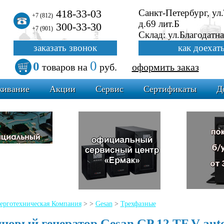
418-33-03
Санкт-Петербург, ул
+7 (812)
д.69 лит.Б
300-33-30
+7 (901)
Склад: ул.Благодатна
заказать звонок
как доехат
0
0
товаров
на
руб.
оформить заказ
живание
Акции
Сервис
Сертификаты
Д
ерготехническая Компания
>
>
Gesan
>
Трехфазные
новый генератор Gesan GP 12 TF V aut