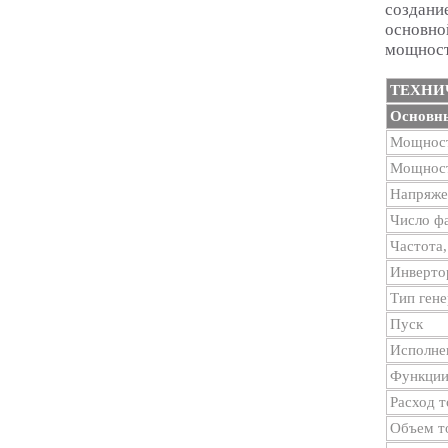
создани
основно
мощность
ТЕХНИ
Основны
Мощност
Мощност
Напряже
Число ф
Частота,
Инверто
Тип гене
Пуск
Исполне
Функции
Расход т
Объем то