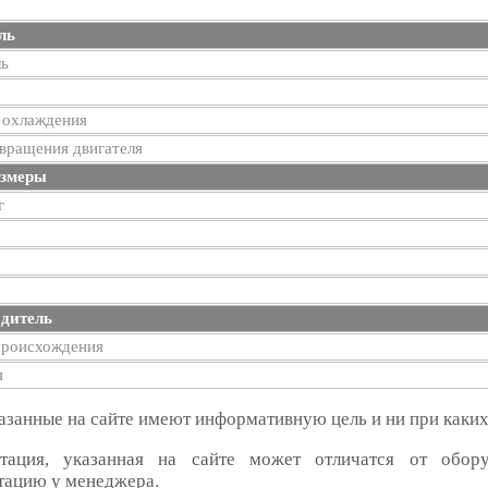
ль
ль
 охлаждения
вращения двигателя
азмеры
г
дитель
происхождения
я
азанные на сайте имеют информативную цель и ни при каких
тация, указанная на сайте может отличатся от обор
тацию у менеджера.