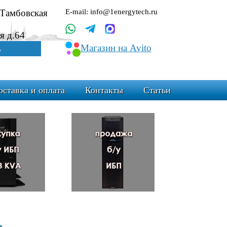
.Тамбовская
E-mail: info@1energytech.ru
я д.64
Магазин на Avito
ь
оставка и оплата
Контакты
Статьи
o