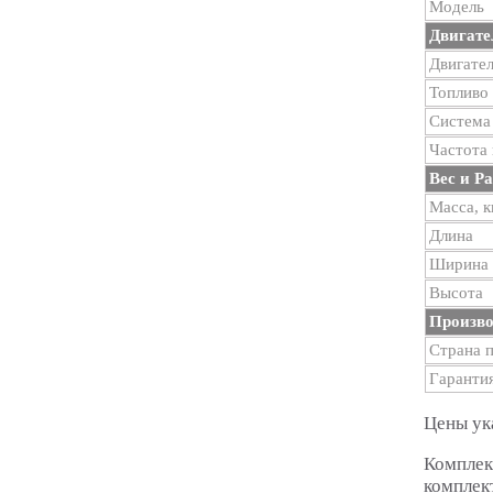
Модель
Двигате
Двигате
Топливо
Система
Частота 
Вес и Р
Масса, к
Длина
Ширина
Высота
Произво
Страна 
Гаранти
Цены ук
Комплек
комплек