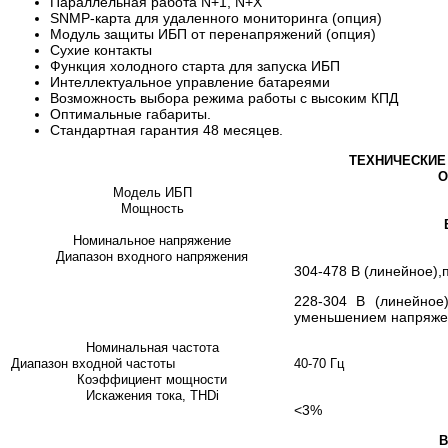
Параллельная работа N+1, N+X
SNMP-карта для удаленного мониторинга (опция)
Модуль защиты ИБП от перенапряжений (опция)
Сухие контакты
Функция холодного старта для запуска ИБП
Интеллектуальное управление батареями
Возможность выбора режима работы с высоким КПД
Оптимальные габариты.
Стандартная гарантия 48 месяцев.
ТЕХНИЧЕСКИЕ
О
Модель ИБП
Мощность
Номинальное напряжение
Диапазон входного напряжения
304-478 В (линейное),
228-304 В (линейное
уменьшением напряже
Номинальная частота
Диапазон входной частоты
40-70 Гц
Коэффициент мощности
Искажения тока, THDi
<3%
В