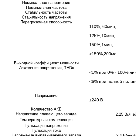
Номинальное напряжение
Номинальная частота
Стабильность частоты
Стабильность напряжения
Перегрузочная способность
110%, 60мин;
125%,10мин;
150%,1мин;
>150%,200мс
Выходной коэффициент мощности
Искажения напряжения, THDu
<1% при 0% - 100% лин
<6% при полной нелине
Напряжение
±240 В
Количество АКБ
Напряжение плавающего заряда
2.25 В/яче
Температурная компенсация
Пульсация напряжения
Пульсация тока
Напряжение выравнивающего заряда
2.4 В/ячей