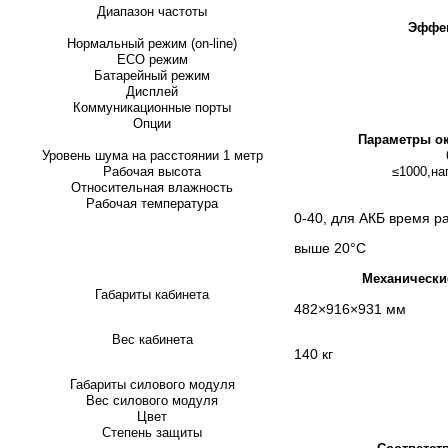
Диапазон частоты
Эффек
Нормальный режим (on-line)
ECO режим
Батарейный режим
Дисплей
Коммуникационные порты
Опции
Параметры о
Уровень шума на расстоянии 1 метр
Рабочая высота
≤1000,на
Относительная влажность
Рабочая температура
0-40, для АКБ время р
выше 20°C
Механически
Габариты кабинета
482×916×931 мм
Вес кабинета
140 кг
Габариты силового модуля
Вес силового модуля
Цвет
Степень защиты