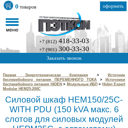
0
оформить
товаров
418-33-03
+7 (812)
300-33-30
+7 (901)
Заказать звонок
Первая Энерготехническая Компания
>
Источник
бесперебойного питания ПЕРЕМЕННОГО ТОКА
>
Источники
бесперебойного питания HIDEN
>
Модульные ИБП
>
Hiden Expert
Modular HEM25-200C
Силовой шкаф HEM150/25C-
WITH PDU (150 kVA макс. 6
слотов для силовых модулей