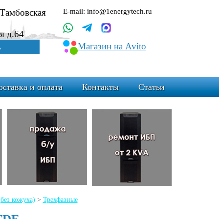
.Тамбовская
E-mail: info@1energytech.ru
я д.64
Магазин на Avito
ь
оставка и оплата
Контакты
Статьи
ез кожуха)
>
Трехфазные
TDE