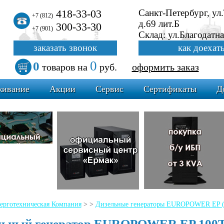
418-33-03
Санкт-Петербург, ул
+7 (812)
д.69 лит.Б
300-33-30
+7 (901)
Склад: ул.Благодатна
заказать звонок
как доехат
0
0
товаров
на
руб.
оформить заказ
живание
Акции
Сервис
Сертификаты
Д
ерготехническая Компания
>
>
Дизельные генераторы EUROPOWER EP (б
льный генератор EUROPOWER EP 100