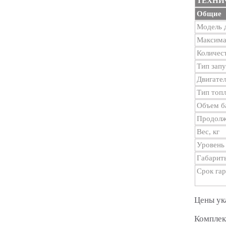
ТЕХНИ
Общие
Модель д
Максима
Количес
Тип запу
Двигател
Тип топ
Объем ба
Продолж
Вес, кг
Уровень
Габарит
Срок га
Цены ук
Комплек