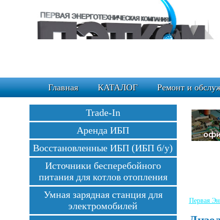
Главная
КАТАЛОГ
Ремонт и обслу
Trade-In
Аренда ИБП
Восстановленные ИБП (ИБП б/у)
Источники бесперебойного
питания для котлов отопления
Умная зарядная станция для
Первая Эн
электромобилей
Дизе