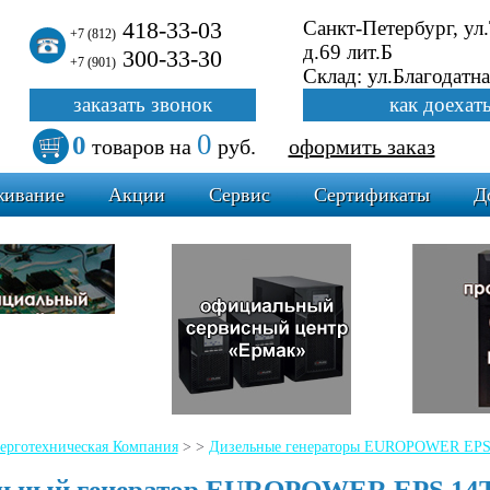
418-33-03
Санкт-Петербург, ул
+7 (812)
д.69 лит.Б
300-33-30
+7 (901)
Склад: ул.Благодатна
заказать звонок
как доехат
0
0
товаров
на
руб.
оформить заказ
живание
Акции
Сервис
Сертификаты
Д
ерготехническая Компания
>
>
Дизельные генераторы EUROPOWER EPS 
льный генератор EUROPOWER EPS 14