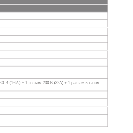
230 В (16A) +
1 разъем 230 В (32A) +
1 разъем 5-типол.