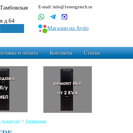
.Тамбовская
E-mail: info@1energytech.ru
я д.64
Магазин на Avito
ь
оставка и оплата
Контакты
Статьи
(в кожухе)
>
Трехфазные
TDE