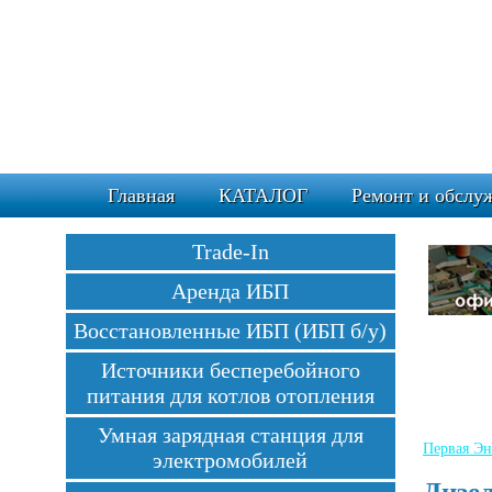
Главная
КАТАЛОГ
Ремонт и обслу
Trade-In
Аренда ИБП
Восстановленные ИБП (ИБП б/у)
Источники бесперебойного
питания для котлов отопления
Умная зарядная станция для
Первая Эн
электромобилей
Дизе