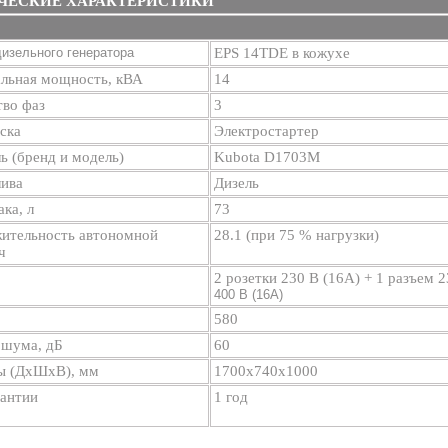
ЧЕСКИЕ ХАРАКТЕРИСТИКИ
изельного генератора
EPS 14TDE в кожухе
льная мощность, кВА
14
тво фаз
3
ска
Электростартер
ь (бренд и модель)
Kubota D1703М
лива
Дизель
ка, л
73
ительность автономной
28.1 (при 75 % нагрузки)
 ч
2 розетки 230 В (16А) + 1 разъем 
400 В (16A)
580
 шума, дБ
60
ы (ДхШхВ), мм
1700х740х1000
рантии
1 год