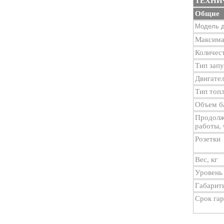
ТЕХНИ
Общие
Модель д
Максима
Количес
Тип запу
Двигател
Тип топ
Объем ба
Продолж
работы,
Розетки
Вес, кг
Уровень
Габарит
Срок га