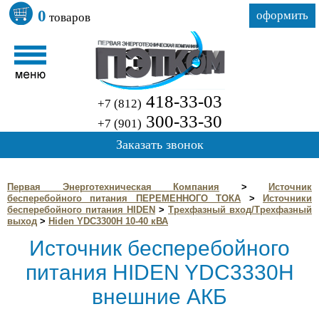
0
оформить
товаров
418-33-03
+7 (812)
300-33-30
+7 (901)
Заказать звонок
Первая Энерготехническая Компания
>
Источник
бесперебойного питания ПЕРЕМЕННОГО ТОКА
>
Источники
бесперебойного питания HIDEN
>
Трехфазный вход/Трехфазный
выход
>
Hiden YDC3300H 10-40 кВА
Источник бесперебойного
питания HIDEN YDC3330H
внешние АКБ