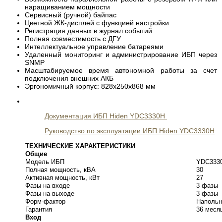
наращиванием мощности
Сервисный (ручной) байпас
Цветной ЖК-дисплей с функцией настройки
Регистрация данных в журнал событий
Полная совместимость с ДГУ
Интеллектуальное управление батареями
Удаленный мониторинг и администрирование ИБП через
SNMP
Масштабируемое время автономной работы за счет
подключения внешних АКБ
Эргономичный корпус: 828x250x868 мм
Документация ИБП Hiden YDC3330H
Руководство по эксплуатации ИБП Hiden YDC3330H
ТЕХНИЧЕСКИЕ ХАРАКТЕРИСТИКИ
Общие
Модель ИБП
YDC333
Полная мощность, кВА
30
Активная мощность, кВт
27
Фазы на входе
3 фазы
Фазы на выходе
3 фазы
Форм-фактор
Наполь
Гарантия
36 меся
Вход