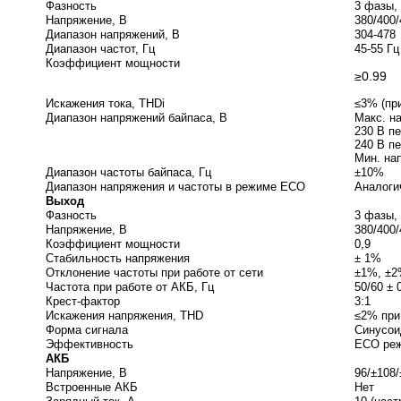
Фазность
3 фазы,
Напряжение, В
380/400/
Диапазон напряжений, В
304-478
Диапазон частот, Гц
45-55 Гц
Коэффициент мощности
≥0.99
Искажения тока, THDi
≤3% (пр
Диапазон напряжений байпаса, В
Макс. н
230 В п
240 В п
Мин. на
Диапазон частоты байпаса, Гц
±10%
Диапазон напряжения и частоты в режиме ECO
Аналоги
Выход
Фазность
3 фазы,
Напряжение, В
380/400/
Коэффициент мощности
0,9
Стабильность напряжения
± 1%
Отклонение частоты при работе от сети
±1%, ±2
Частота при работе от АКБ, Гц
50/60 ± 
Крест-фактор
3:1
Искажения напряжения, THD
≤2% при
Форма сигнала
Синусои
Эффективность
ECO реж
АКБ
Напряжение, В
96/±108/
Встроенные АКБ
Нет