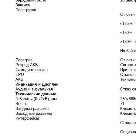
Зарядный ток, А
10 (наст
Защита
Перегрузка
От сети
≤125% –
≤150% –
≥150% н
На байп
Перегрев
От сети
Разряд АКБ
Сигнал 
Самодиагностика
При вкл
EPO
Отключ
АКБ
Техноло
Индикация и Дисплей
Аудио и визуальная
Отказ се
Технические данные
Габариты (ШхГхВ), мм
250x868
Вес, кг
71
Входные разъемы
Клеммн
Выходные разъемы
Клеммн
Интерфейсы
Стандар
Опциона