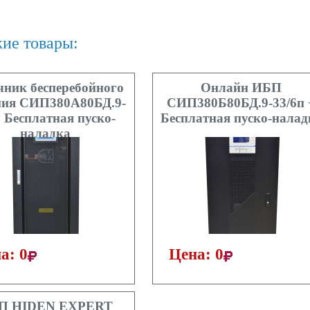
ие товары:
чник бесперебойного
Онлайн ИБП
ния СИП380А80БД.9-
СИП380Б80БД.9-33/6п 
+ Бесплатная пуско-
Бесплатная пуско-налад
наладка
а: 0
Цена: 0
П HIDEN EXPERT