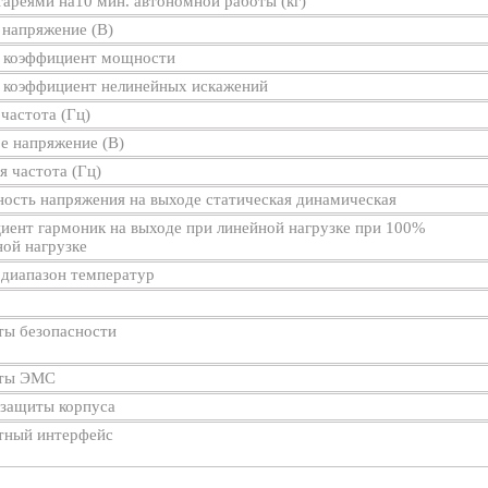
тареями на10 мин. автономной работы (кг)
 напряжение (В)
 коэффициент мощности
 коэффициент нелинейных искажений
частота (Гц)
е напряжение (В)
 частота (Гц)
ость напряжения на выходе статическая динамическая
иент гармоник на выходе при линейной нагрузке при 100%
ой нагрузке
 диапазон температур
ты безопасности
рты ЭМС
 защиты корпуса
тный интерфейс