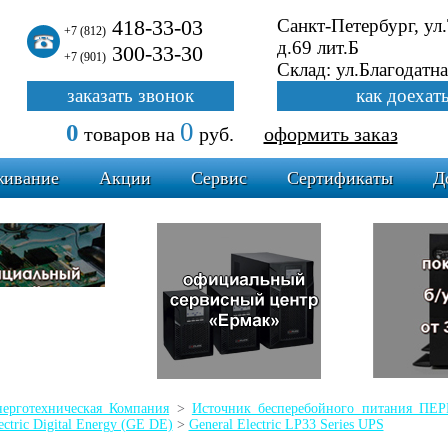
418-33-03
Санкт-Петербург, ул
+7 (812)
д.69 лит.Б
300-33-30
+7 (901)
Склад: ул.Благодатна
заказать звонок
как доехат
0
0
товаров
на
руб.
оформить заказ
живание
Акции
Сервис
Сертификаты
Д
ерготехническая Компания
>
Источник бесперебойного питания 
ectric Digital Energy (GE DE)
>
General Electric LP33 Series UPS