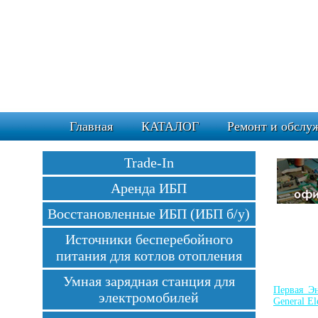
Главная
КАТАЛОГ
Ремонт и обслу
Trade-In
Аренда ИБП
Восстановленные ИБП (ИБП б/у)
Источники бесперебойного
питания для котлов отопления
Умная зарядная станция для
Первая Эн
электромобилей
General El