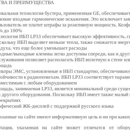
ТВА И ПРЕИМУЩЕСТВА
икальная технология бустера, примененная GE, обеспечивае
низкие входные гармонические искажения. Это исключает за
льзователь не платит штрафы за реактивную мощность. Коэф
% до 100%
хнология ИБП LP33 обеспечивает высокую эффективность, сн
скольку ИБП выделяет меньше тепла, также снижается энер
здуха, что еще более уменьшает расходы
одные/выходные клеммы легко доступны спереди, как и друг
служивания позволяет располагать ИБП вплотную к стене и
ощадь
льтры ЭМС, установленные в ИБП стандартно, обеспечивают
тойчивости к радиопомехам. ИБП LP33 соответствует парамет
вместимым с любым оборудованием
ощадь, занимаемая LP33, является минимальной среди сущес
я другого оборудования. Поскольку ИБП имеет также малый 
рекрытиях
афический ЖК-дисплей с поддержкой русского языка
азанные на сайте имеют информативную цель и ни при каких
тация, указанная на сайте может отличатся от обор