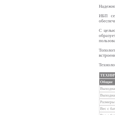
Надежно
ИБП се
обеспечи
С целью
образуе
пользов
Тополог
встроен
Техноло
ТЕХНИ
Общие
Выходна
Выходна
Размеры 
Вес с ба