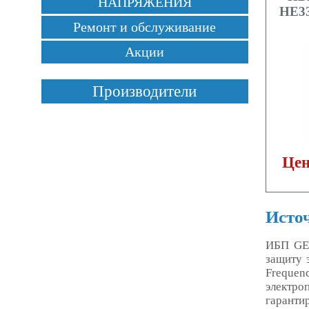
НАПРЯЖЕНИЯ
HE33
Ремонт и обслуживание
Акции
Производители
Цен
Источ
ИБП GE 
защиту 
Frequen
электро
гаранти