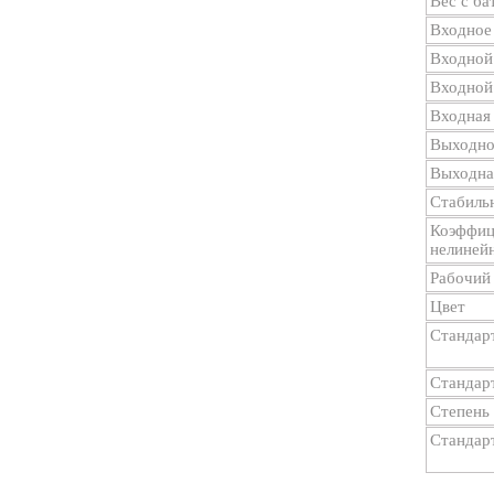
Вес с ба
Входное
Входной
Входной
Входная 
Выходно
Выходная
Стабильн
Коэффиц
нелинейн
Рабочий
Цвет
Стандар
Станда
Степень
Стандар