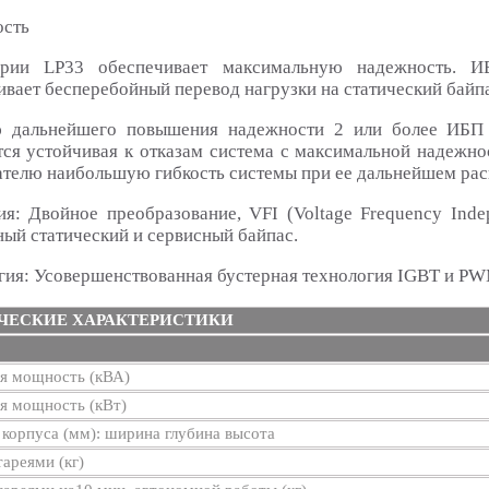
сть
рии LP33 обеспечивает максимальную надежность. И
вает бесперебойный перевод нагрузки на статический байпа
 дальнейшего повышения надежности 2 или более ИБП 
тся устойчивая к отказам система с максимальной надежн
ателю наибольшую гибкость системы при ее дальнейшем ра
ия: Двойное преобразование, VFI (Voltage Frequency Inde
ный статический и сервисный байпас.
гия: Усовершенствованная бустерная технология IGBT и PW
ЧЕСКИЕ ХАРАКТЕРИСТИКИ
я мощность (кВА)
я мощность (кВт)
корпуса (мм): ширина глубина высота
тареями (кг)