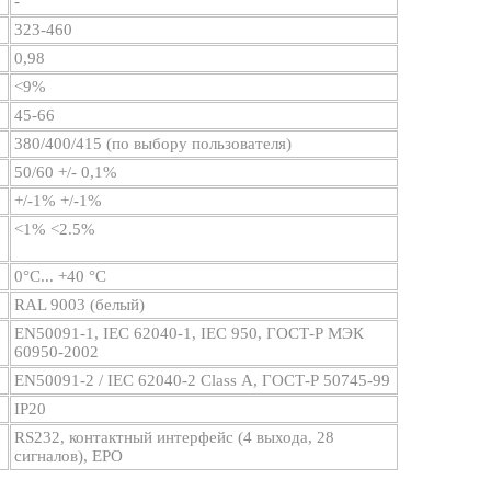
-
323-460
0,98
<9%
45-66
380/400/415 (по выбору пользователя)
50/60 +/- 0,1%
+/-1% +/-1%
<1% <2.5%
0°С... +40 °С
RAL 9003 (белый)
EN50091-1, IEC 62040-1, IEC 950, ГОСТ-Р МЭК
60950-2002
EN50091-2 / IEC 62040-2 Class А, ГОСТ-Р 50745-99
IP20
RS232, контактный интерфейс (4 выхода, 28
сигналов), ЕРО