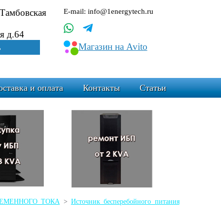
.Тамбовская
E-mail: info@1energytech.ru
я д.64
Магазин на Avito
ь
оставка и оплата
Контакты
Статьи
ПЕРЕМЕННОГО ТОКА
>
Источник бесперебойного питания