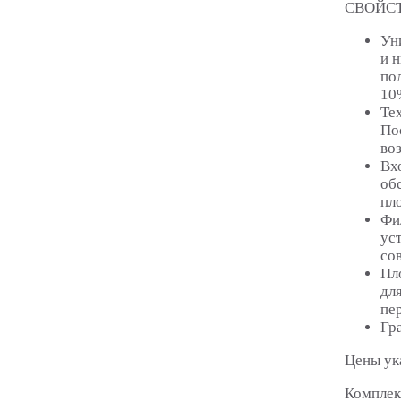
СВОЙС
Ун
и 
по
10
Те
По
во
Вх
об
пл
Фи
ус
со
Пл
дл
пе
Гр
Цены ук
Комплек