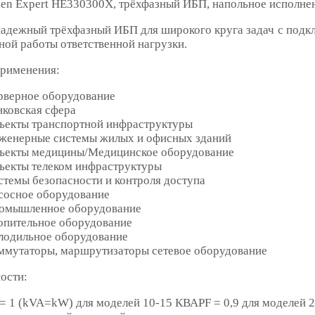
en Expert HE330300X, трёхфазный ИБП, напольное исполне
адежный трёхфазный ИБП для широкого круга задач с подк
ной работы ответственной нагрузки.
рименения:
рверное оборудование
нковская сфера
ъекты транспортной инфраструктуры
женерные системы жилых и офисных зданий
ъекты медицины/Медицинское оборудование
ъекты телеком инфраструктуры
стемы безопасности и контроля доступа
сосное оборудование
омышленное оборудование
опительное оборудование
лодильное оборудование
ммутаторы, маршрутизаторы сетевое оборудование
ости:
 = 1 (kVA=kW) для моделей 10-15 КВАPF = 0,9 для моделей 