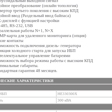
нусоидальный выходной сигнал
ойное преобразование (онлайн топология)
вертор третьего поколения с высоким КПД
ойной ввод (Раздельный ввод байпаса)
-дисплей с функцией настройки
-485, RS-232, USB
раллельная работы N+1, N+X
MP-карта для удаленного мониторинга (опция)
хие контакты
зможность подключения дизель- генератора
нкция холодного старта для запуска ИБП
теллектуальное управление батареями
зможность выбора режима работы с высоким КПД
тимальные габариты.
андартная гарантия 48 месяцев.
ЧЕСКИЕ ХАРАКТЕРИСТИКИ
 ИБП
HE330300X
ть
300 кВА