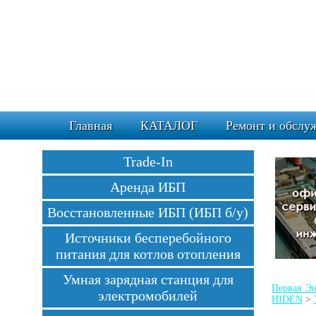
Главная
КАТАЛОГ
Ремонт и обслу
Trade-In
Аренда ИБП
Восстановленные ИБП (ИБП б/у)
Источники бесперебойного
питания для котлов отопления
Умная зарядная станция для
Первая Эн
электромобилей
HIDEN
>