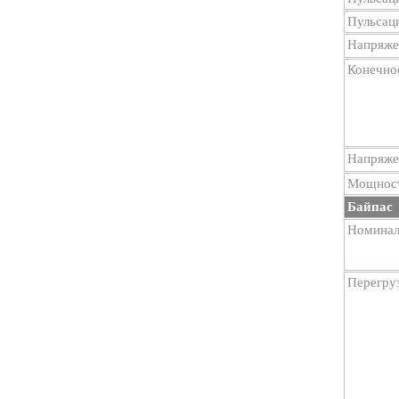
Пульсаци
Напряже
Конечно
Напряже
Мощност
Байпас
Номинал
Перегру