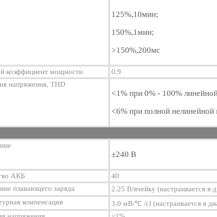
125%,10мин;
150%,1мин;
>150%,200мс
й коэффициент мощности
0.9
ия напряжения, THD
<1% при 0% - 100% линейной
<6% при полной нелинейной 
ние
±240 В
тво АКБ
40
ние плавающего заряда
2.25 В/ячейку (настраивается в 
турная компенсация
3.0 мВ/℃ /cl (настраивается в ди
ия напряжения
≤1%