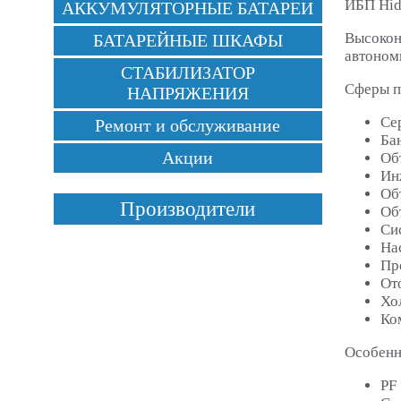
ИБП Hid
АККУМУЛЯТОРНЫЕ БАТАРЕИ
Высокон
БАТАРЕЙНЫЕ ШКАФЫ
автоном
СТАБИЛИЗАТОР
Сферы п
НАПРЯЖЕНИЯ
Се
Ремонт и обслуживание
Ба
Акции
Об
Ин
Об
Производители
Об
Си
На
Пр
От
Хо
Ко
Особенн
PF