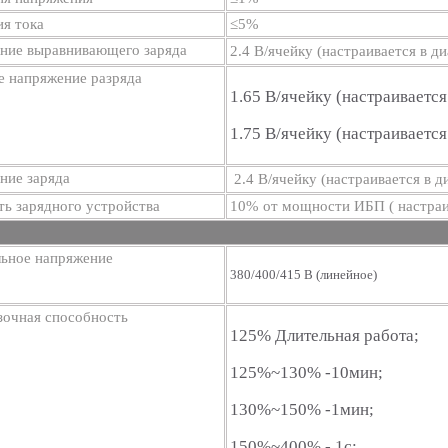
я тока
≤5%
ние выравнивающего заряда
2.4 В/ячейку (настраивается в д
е напряжение разряда
1.65 В/ячейку (настраивается
1.75 В/ячейку (настраивается
ние заряда
2.4 В/ячейку (настраивается в д
ь зарядного устройства
10% от мощности ИБП ( настраи
ьное напряжение
380/400/415 В (линейное)
зочная способность
125% Длительная работа;
125%~130% -10мин;
130%~150% -1мин;
150%~400% - 1с;