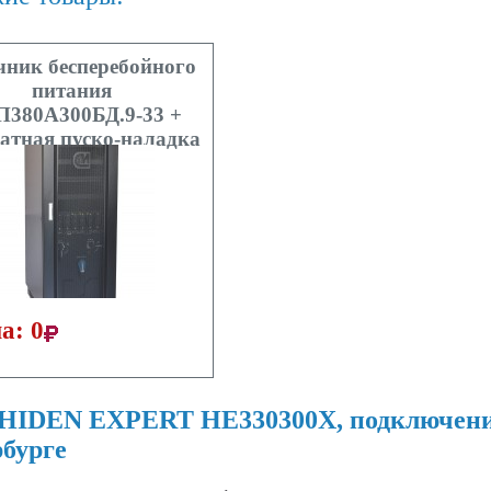
чник бесперебойного
питания
380А300БД.9-33 +
атная пуско-наладка
а: 0
HIDEN EXPERT HE330300X, подключение
бурге