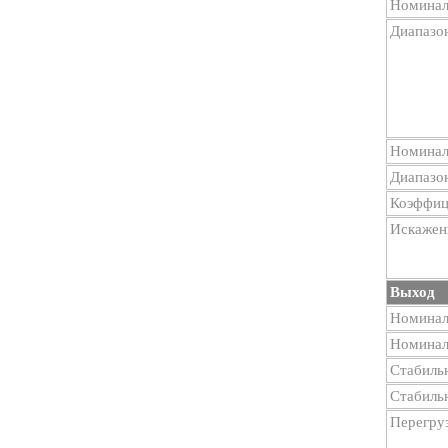
Номинал
Диапазо
Номинал
Диапазо
Коэффиц
Искажен
Выход
Номинал
Номинал
Стабиль
Стабиль
Перегру