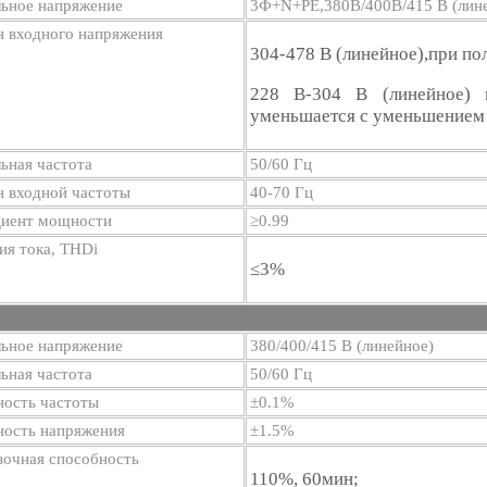
ьное напряжение
3Ф+N+PE,380В/400В/415 В (лин
н входного напряжения
304-478 В (линейное),при по
228 В-304 В (линейное) 
уменьшается с уменьшением
ьная частота
50/60 Гц
н входной частоты
40-70 Гц
иент мощности
≥0.99
ия тока, THDi
≤3%
ьное напряжение
380/400/415 В (линейное)
ьная частота
50/60 Гц
ность частоты
±0.1%
ность напряжения
±1.5%
зочная способность
110%, 60мин;