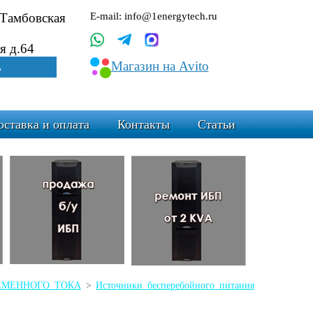
.Тамбовская
E-mail: info@1energytech.ru
я д.64
Магазин на Avito
ь
оставка и оплата
Контакты
Статьи
ЕРЕМЕННОГО ТОКА
>
Источники бесперебойного питания