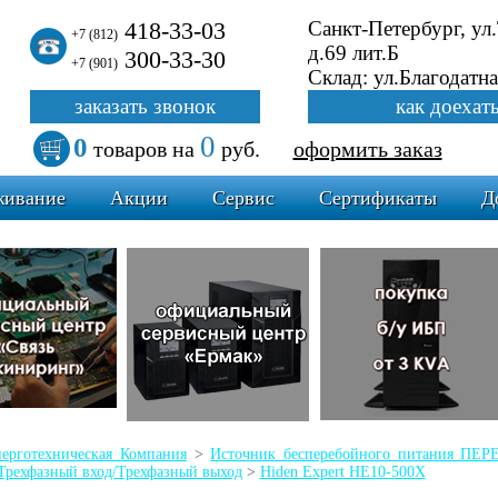
418-33-03
Санкт-Петербург, ул
+7 (812)
д.69 лит.Б
300-33-30
+7 (901)
Склад: ул.Благодатна
заказать звонок
как доехат
0
0
товаров
на
руб.
оформить заказ
живание
Акции
Сервис
Сертификаты
Д
ерготехническая Компания
>
Источник бесперебойного питания П
Трехфазный вход/Трехфазный выход
>
Hiden Expert HE10-500X