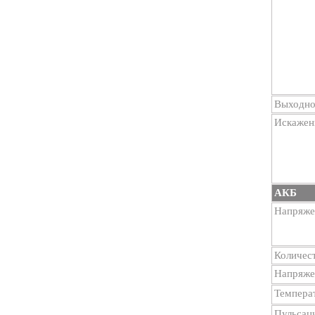
Выходно
Искажен
АКБ
Напряже
Количес
Напряже
Темпера
Пульсац