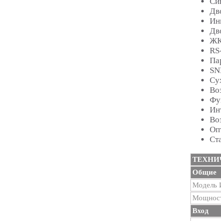
Си
Дв
Ин
Дв
ЖК
RS
Па
SN
Су
Во
Фу
Ин
Во
Оп
Ст
ТЕХНИ
Общие
Модель
Мощнос
Вход