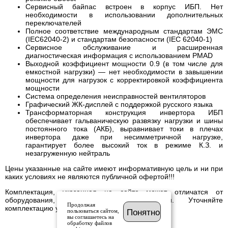
Сервисный байпас встроен в корпус ИБП. Нет
необходимости в использовании дополнительных
переключателей
Полное соответствие международным стандартам ЭМС
(IEC62040-2) и стандартам безопасности (IEC 62040-1)
Сервисное обслуживание и расширенная
диагностическая информация с использованием PMAD
Выходной коэффициент мощности 0.9 (в том числе для
емкостной нагрузки) — нет необходимости в завышении
мощности для нагрузок с корректировкой коэффициента
мощности
Система определения неисправностей вентиляторов
Графический ЖК-дисплей с поддержкой русского языка
Трансформаторная конструкция инвертора ИБП
обеспечивает гальваническую развязку нагрузки и шины
постоянного тока (АКБ), выравнивает токи в плечах
инвертора даже при несимметричной нагрузке,
гарантирует более высокий ток в режиме К.З. и
незагруженную нейтраль
Цены указанные на сайте имеют информативную цель и ни при
каких условиях не являются публичной офертой!!!
Комплектация, указанная на сайте может отличатся от
оборудования, имеющегося в наличии. Уточняйте
Продолжая
комплектацию у менеджера.
пользоваться сайтом,
Понятно
вы соглашаетесь на
обработку файлов