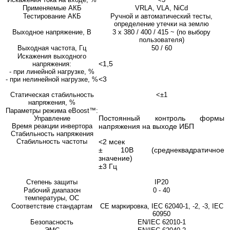
Применяемые АКБ
VRLA, VLA, NiCd
Тестирование АКБ
Ручной и автоматический тесты,
определение утечки на землю
Выходное напряжение, В
3 х 380 / 400 / 415 ~ (по выбору
пользователя)
Выходная частота, Гц
50 / 60
Искажения выходного
<1,5
напряжения:
- при линейной нагрузке, %
<3
- при нелинейной нагрузке, %
Статическая стабильность
<±1
напряжения, %
Параметры режима eBoost™:
Постоянный контроль формы
Управление
Время реакции инвертора
напряжения на выходе ИБП
Стабильность напряжения
Стабильность частоты
<2 мсек
± 10В (среднеквадратичное
значение)
±3 Гц
Степень защиты
IP20
Рабочий диапазон
0 - 40
температуры, OC
Соответствие стандартам
CE маркировка, IEC 62040-1, -2, -3, IEC
60950
Безопасность
EN/IEC 62010-1