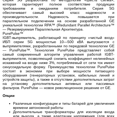
Серия SG разработана по методологии «Шесть Сигма»,
которая гарантирует полное соответствие продукции
требованиям и ожиданиям потребителя. Серия SG
обеспечивает самый высокий класс надежности и
производительности. Надежность повышается при
параллельном подключении на основе разработанной GE
уникальной технологии RPA™ (Redundant Parallel Architecture™
— Резервируемая Параллельная Архитектура.
PurePulse™
IGBT-выпрямитель, работающий по принципу «чистый вход»
ИБП серии SG мощностью 10—500 кВА выпускаются с
выпрямителями, разработанными по передовой технологии GE
— PurePulse™. Технология PurePulse представляет собой
самый современный алгоритм управления работой IGBT-
выпрямителя, позволяющий снизить коэффициент нелинейных
искажений на входе ниже 3%, потребляемый от сети ток имеет
синусоидальную форму. Преимущества технологии PurePulse
состоят в экономии при выборе мощности питающего
оборудования (генераторных установок, кабельных линий и
устройств защиты), а также в отсутствии дополнительных затрат
на установку дополнительных активных или пассивных
фильтров. PurePulse — новое революционное решение от GE.
Опции
Различные конфигурации и типы батарей для увеличения
времени автономной работы
Дополнительные трансформаторы для изоляции входа
или выхода, а также адаптации напряжения (для всех