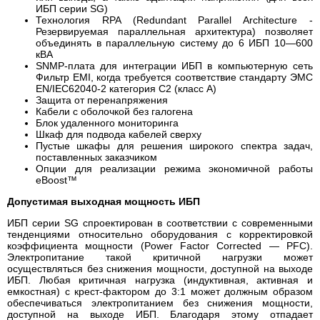
ИБП серии SG)
Технология RPA (Redundant Parallel Architecture -
Резервируемая параллельная архитектура) позволяет
объединять в параллельную систему до 6 ИБП 10—600
кВА
SNMP-плата для интеграции ИБП в компьютерную сеть
Фильтр EMI, когда требуется соответствие стандарту ЭМС
EN/IEC62040-2 категория C2 (класс А)
Защита от перенапряжения
Кабели с оболочкой без галогена
Блок удаленного мониторинга
Шкаф для подвода кабелей сверху
Пустые шкафы для решения широкого спектра задач,
поставленных заказчиком
Опции для реализации режима экономичной работы
eBoost™
Допустимая выходная мощность ИБП
ИБП серии SG спроектирован в соответствии с современными
тенденциями относительно оборудования с корректировкой
коэффициента мощности (Power Factor Corrected — PFC).
Электропитание такой критичной нагрузки может
осуществляться без снижения мощности, доступной на выходе
ИБП. Любая критичная нагрузка (индуктивная, активная и
емкостная) с крест-фактором до 3:1 может должным образом
обеспечиваться электропитанием без снижения мощности,
доступной на выходе ИБП. Благодаря этому отпадает