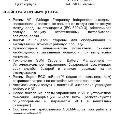
ЭМС
EN/IEC 62040-2
Цвет корпуса
RAL 9005, Черный
СВОЙСТВА И ПРЕИМУЩЕСТВА
Режим VFI (Voltage Frequency Independent-выходные
напряжение и частота не зависят от входа) соответствует
международным стандартам (IEC 62040-3), обеспечивая
полную защиту ответственных потребителей
электроэнергии
Доступ с лицевой стороны для обслуживания и
эксплуатации экономит рабочую площадь
Превосходные динамические показатели снимают
необходимость завышения мощности при импульсных
нагрузках
Технология SBM (Superior Battery Management —
Интеллектуальное управление батареями) увеличивает
срок службы батарей и снижает расходы на их
эксплуатацию
Режим Super ECO /eBoost™ (задается пользователем)
сокращает затраты на потребление электроэнергии
Автоматический запуск и понятный интерфейс упрощает
работу с ИБП
Новое поколение платы управления ИБП с устройством
фиксации информации «Blаск bох» (регистрируются
осциллограммы и параметры ИБП в нештатных
ситуациях)
Соответствует требованиям CBEMA-curve при работе в
режиме eBoost™