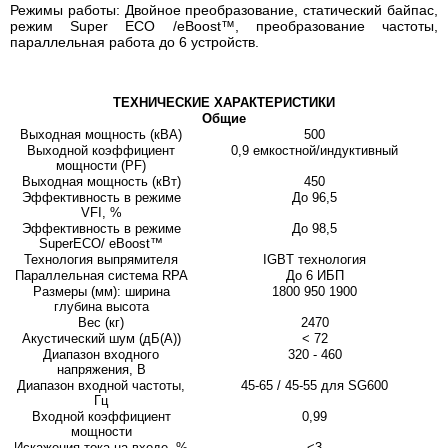
Режимы работы: Двойное преобразование, статический байпас,
режим Super ECO /eBoost™, преобразование частоты,
параллельная работа до 6 устройств.
ТЕХНИЧЕСКИЕ ХАРАКТЕРИСТИКИ
Общие
Выходная мощность (кВА)
500
Выходной коэффициент
0,9 емкостной/индуктивный
мощности (PF)
Выходная мощность (кВт)
450
Эффективность в режиме
До 96,5
VFI, %
Эффективность в режиме
До 98,5
SuperECO/ eBoost™
Технология выпрямителя
IGBT технология
Параллельная система RPA
До 6 ИБП
Размеры (мм): ширина
1800 950 1900
глубина высота
Вес (кг)
2470
Акустический шум (дБ(А))
< 72
Диапазон входного
320 - 460
напряжения, В
Диапазон входной частоты,
45-65 / 45-55 для SG600
Гц
Входной коэффициент
0,99
мощности
Искажения тока на входе, %
<3