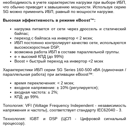
необходимость в учете характеристик нагрузки при выборе ИБП,
что обычно приводит к завышению мощности. Используя серию
SG можно применить ИБП, равный по мощности нагрузке.
Высокая эффективность в режиме eBoost™:
нагрузка питается от сети через дроссель и статический
байпас;
переход с байпаса на инвертор < 2 мсек;
ИБП постоянно контролирует качество сети, используются
высокоскоростные DSP;
возможна работа ИБП в составе параллельной группы.
е = высокий КПД (до 99%)
Boost = быстрый переход на инвертор <2 мсек
Характеристики ИБП серии SG Series 160-500 кВА (одиночная /
параллельная работа) при активации eBoost™:
время переключения: < 2 мсек;
входное напряжение: ± 10% (регулируется);
входная частота: ± 2%;
КПД: до 99%.
Топология: VFI (Voltage Frequency Independent - независимость
напряжения и частоты), соответствует стандарту IEC62040 - 3.
Технология: IGBT и DSP (ЦСП - Цифровой сигнальный
процессор).