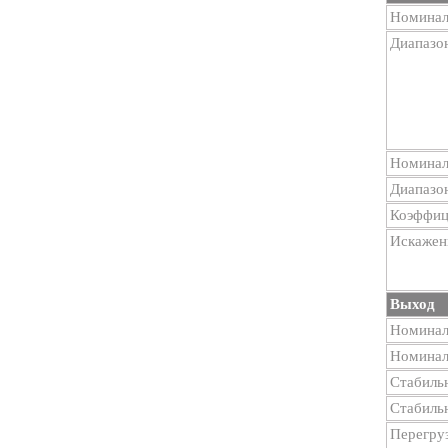
Номинал
Диапазо
Номинал
Диапазо
Коэффиц
Искажен
Выход
Номинал
Номинал
Стабиль
Стабиль
Перегру