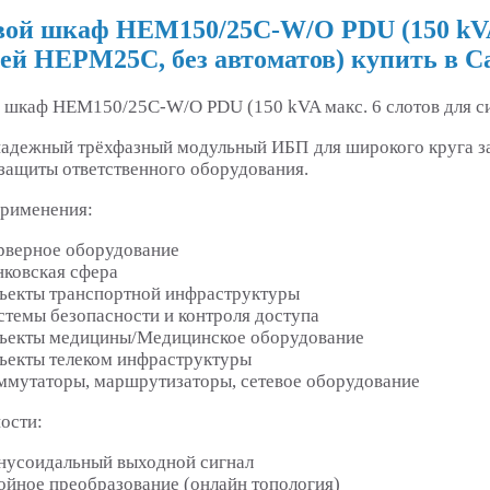
ой шкаф HEM150/25C-W/O PDU (150 kVA 
ей HEPM25C, без автоматов) купить в С
 шкаф HEM150/25C-W/O PDU (150 kVA макс. 6 слотов для с
адежный трёхфазный модульный ИБП для широкого круга з
 защиты ответственного оборудования.
рименения:
рверное оборудование
нковская сфера
ъекты транспортной инфраструктуры
стемы безопасности и контроля доступа
ъекты медицины/Медицинское оборудование
ъекты телеком инфраструктуры
ммутаторы, маршрутизаторы, сетевое оборудование
ости:
нусоидальный выходной сигнал
ойное преобразование (онлайн топология)