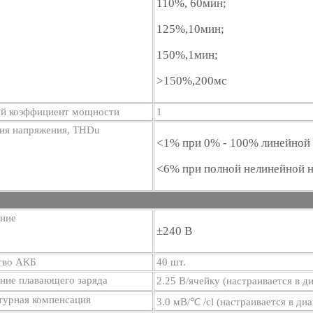
110%, 60мин;
125%,10мин;
150%,1мин;
>150%,200мс
й коэффициент мощности
1
ия напряжения, THDu
<1% при 0% - 100% линейной 
<6% при полной нелинейной н
ние
±240 В
тво АКБ
40 шт.
ние плавающего заряда
2.25 В/ячейку (настраивается в д
турная компенсация
3.0 мВ/℃ /cl (настраивается в диа