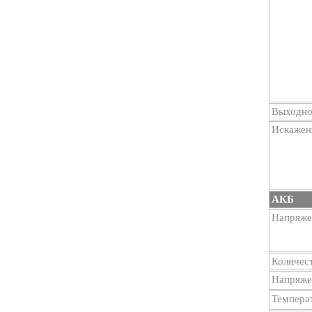
Выходно
Искажен
АКБ
Напряже
Количес
Напряже
Темпера