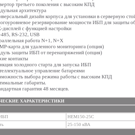
вертор третьего поколения с высоким КПД
дульная архитектура
иверсальный дизайн корпуса для установки в серверную сто
огоуровневое резервирование мощности ИБП для защиты о
-дисплей с функцией настройки
-485, RS-232, USB
раллельная работа N+1, N+X
MP-карта для удаленного мониторинга (опция)
дуль защиты ИБП от перенапряжений (опция)
хие контакты
нкция холодного старта для запуска ИБП
теллектуальное управление батареями
зможность выбора режима работы с высоким КПД
тимальные габариты.
андартная гарантия 48 месяцев.
ЧЕСКИЕ ХАРАКТЕРИСТИКИ
 ИБП
HEM150-25C
ть
25-150 кВА