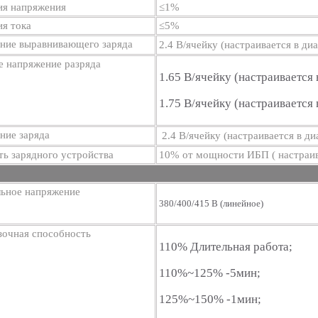
ия напряжения
≤1%
я тока
≤5%
ние выравнивающего заряда
2.4 В/ячейку (настраивается в ди
е напряжение разряда
1.65 В/ячейку (настраивается 
1.75 В/ячейку (настраивается 
ние заряда
2.4 В/ячейку (настраивается в д
ь зарядного устройства
10% от мощности ИБП ( настраив
ьное напряжение
380/400/415 В (линейное)
зочная способность
110% Длительная работа;
110%~125% -5мин;
125%~150% -1мин;