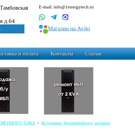
.Тамбовская
E-mail: info@1energytech.ru
я д.64
Магазин на Avito
ь
оставка и оплата
Контакты
Статьи
ЕРЕМЕННОГО ТОКА
>
Источники бесперебойного питания