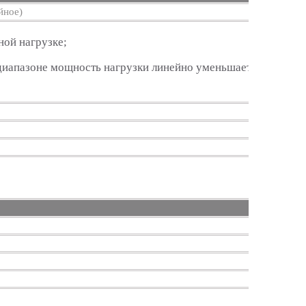
йное)
ной нагрузке;
 диапазоне мощность нагрузки линейно уменьшается