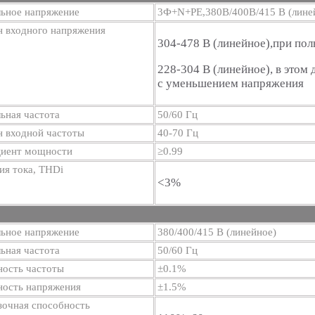
ьное напряжение
3Ф+N+PE,380В/400В/415 В (лине
н входного напряжения
304-478 В (линейное),при пол
228-304 В (линейное), в этом
с уменьшением напряжения
ьная частота
50/60 Гц
н входной частоты
40-70 Гц
иент мощности
≥0.99
ия тока, THDi
<3%
ьное напряжение
380/400/415 В (линейное)
ьная частота
50/60 Гц
ность частоты
±0.1%
ность напряжения
±1.5%
зочная способность