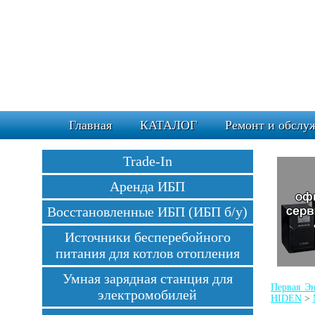
Главная
КАТАЛОГ
Ремонт и обслу
Trade-In
Аренда ИБП
Восстановленные ИБП (ИБП б/у)
Источники бесперебойного
питания для котлов отопления
Умная зарядная станция для
Первая Эн
электромобилей
HIDEN
>