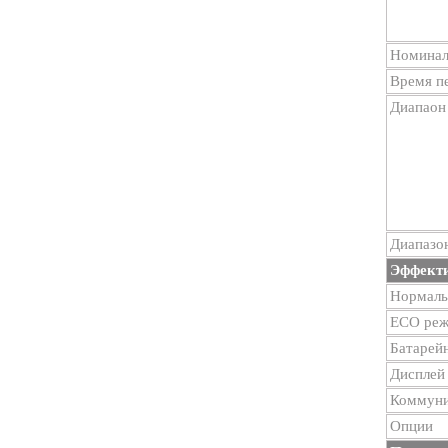
Номинал
Время п
Диапаон
Диапазо
Эффект
Нормальн
ECO ре
Батарей
Дисплей
Коммуни
Опции