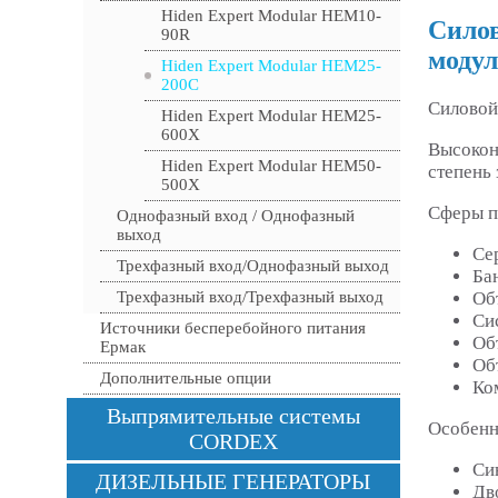
Hiden Expert Modular HEM10-
Силов
90R
модул
Hiden Expert Modular HEM25-
200C
Силовой
Hiden Expert Modular HEM25-
600X
Высокон
Hiden Expert Modular HEM50-
степень
500X
Сферы п
Однофазный вход / Однофазный
выход
Се
Трехфазный вход/Однофазный выход
Ба
Об
Трехфазный вход/Трехфазный выход
Си
Источники бесперебойного питания
Об
Ермак
Об
Дополнительные опции
Ко
Выпрямительные системы
Особенн
CORDEX
Си
ДИЗЕЛЬНЫЕ ГЕНЕРАТОРЫ
Дв