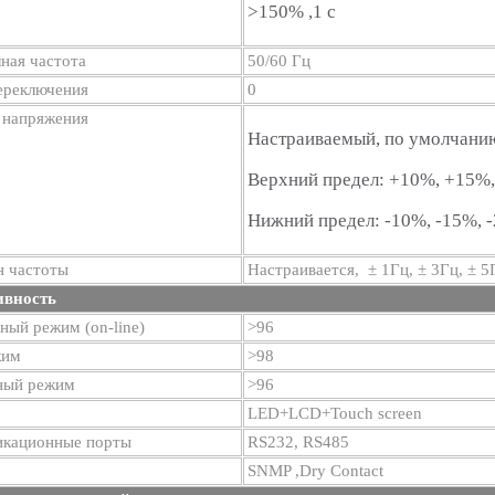
>150% ,1 с
ная частота
50/60 Гц
ереключения
0
 напряжения
Настраиваемый, по умолчан
Верхний предел: +10%, +15%
Нижний предел: -10%, -15%, 
н частоты
Настраивается, ± 1Гц, ± 3Гц, ± 5
ивность
ый режим (on-line)
>96
жим
>98
ный режим
>96
LED+LCD+Touch screen
кационные порты
RS232, RS485
SNMP ,Dry Contact