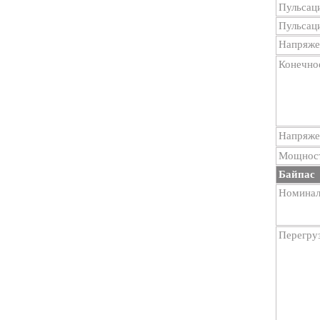
Пульсац
Пульсаци
Напряже
Конечно
Напряже
Мощност
Байпас
Номинал
Перегру