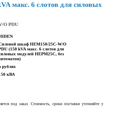
A макс. 6 слотов для силовых
W/O PDU
HIDEN
Силовой шкаф HEM150/25C-W/O
PDU (150 kVA макс. 6 слотов для
силовых модулей HEPM25C, без
автоматов)
в рублях
150 кВА
яется под заказ. Стоимость, сроки поставки уточняйте у