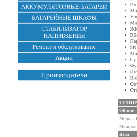
Ин
АККУМУЛЯТОРНЫЕ БАТАРЕИ
Мо
Ун
БАТАРЕЙНЫЕ ШКАФЫ
Мн
СТАБИЛИЗАТОР
ЖК
RS
НАПРЯЖЕНИЯ
Па
Ремонт и обслуживание
SN
Мо
Акции
Су
Фу
Ин
Производители
Во
Оп
Ст
ТЕХНИ
Общие
Модель
Мощнос
Вход