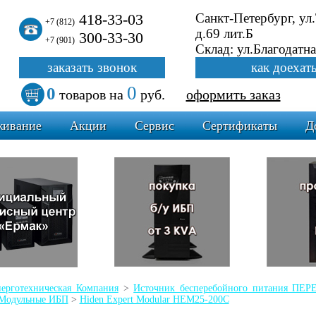
418-33-03
Санкт-Петербург, ул
+7 (812)
д.69 лит.Б
300-33-30
+7 (901)
Склад: ул.Благодатна
заказать звонок
как доехат
0
0
товаров
на
руб.
оформить заказ
живание
Акции
Сервис
Сертификаты
Д
ерготехническая Компания
>
Источник бесперебойного питания П
Модульные ИБП
>
Hiden Expert Modular HEM25-200C