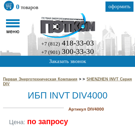
0
оформить
товаров
418-33-03
+7 (812)
300-33-30
+7 (901)
Заказать звонок
Первая Энерготехническая Компания
>
>
SHENZHEN INVT Серия
DIV
ИБП INVT DIV4000
Артикул DIV4000
по запросу
Цена: