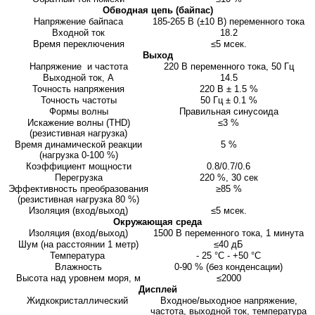
Обводная цепь (байпас)
Напряжение байпаса
185-265 В (±10 В) переменного тока
Входной ток
18.2
Время переключения
≤5 мсек.
Выход
Напряжение и частота
220 В переменного тока, 50 Гц
Выходной ток, А
14.5
Точность напряжения
220 В ± 1.5 %
Точность частоты
50 Гц ± 0.1 %
Формы волны
Правильная синусоида
Искажение волны (THD)
≤3 %
(резистивная нагрузка)
Время динамической реакции
5 %
(нагрузка 0-100 %)
Коэффициент мощности
0.8/0.7/0.6
Перегрузка
220 %, 30 сек
Эффективность преобразования
≥85 %
(резистивная нагрузка 80 %)
Изоляция (вход/выход)
≤5 мсек.
Окружающая среда
Изоляция (вход/выход)
1500 В переменного тока, 1 минута
Шум (на расстоянии 1 метр)
≤40 дБ
Температура
- 25 °С - +50 °С
Влажность
0-90 % (без конденсации)
Высота над уровнем моря, м
≤2000
Дисплей
Жидкокристаллический
Входное/выходное напряжение,
частота, выходной ток, температура