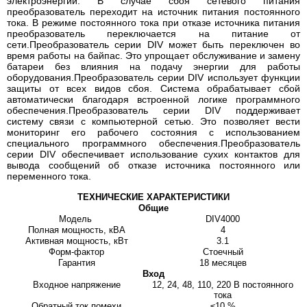
электроэнергии. В случае сбоя сетевого питания
преобразователь переходит на источник питания постоянного
тока. В режиме постоянного тока при отказе источника питания
преобразователь переключается на питание от
сети.Преобразователь серии DIV может быть переключен во
время работы на байпас. Это упрощает обслуживание и замену
батареи без влияния на подачу энергии для работы
оборудования.Преобразователь серии DIV использует функции
защиты от всех видов сбоя. Система обрабатывает сбой
автоматически благодаря встроенной логике программного
обеспечения.Преобразователь серии DIV поддерживает
систему связи с компьютерной сетью. Это позволяет вести
мониторинг его рабочего состояния с использованием
специального программного обеспечения.Преобразователь
серии DIV обеспечивает использование сухих контактов для
вывода сообщений об отказе источника постоянного или
переменного тока.
ТЕХНИЧЕСКИЕ ХАРАКТЕРИСТИКИ
Общие
Модель
DIV4000
Полная мощность, кВА
4
Активная мощность, кВт
3.1
Форм-фактор
Стоечный
Гарантия
18 месяцев
Вход
Входное напряжение
12, 24, 48, 110, 220 В постоянного
тока
Обратный ток помехи
≤10 %