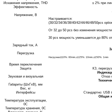
Искажения напряжения, THD
≤ 2% при лин
Эффективность
Напряжение, В
Н
астраивается: ±180V/±192V/
(30/32/34/36/38/40/42/44/46/48/50pcs option
От 32 до 50 pcs без изменения мощности
30 pcs мощность уменьшается до 80% о
Зарядный ток, А
З
Перегрузка
Нагрузка≤110%: 60min,≤125%: 10min,≤150%: 1min
Время переключения
Защита
КЗ, перегруз
Индикац
Звуковая и визуальная
Отказ 
Техниче
Габариты (ШхГхВ), мм
Вес, кг
Интерфейсы
Стандартно: USB 
Общая 
Температура эксплуатации,
0С
Температура хранения, 0С