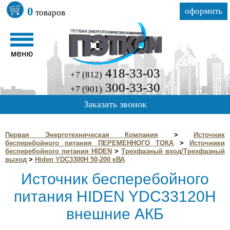
0
оформить
товаров
418-33-03
+7 (812)
300-33-30
+7 (901)
Заказать звонок
Первая Энерготехническая Компания
>
Источник
бесперебойного питания ПЕРЕМЕННОГО ТОКА
>
Источники
бесперебойного питания HIDEN
>
Трехфазный вход/Трехфазный
выход
>
Hiden YDC3300H 50-200 кВА
Источник бесперебойного
питания HIDEN YDC33120H
внешние АКБ