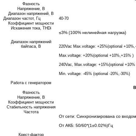
Фазность
Напряжение, В
Диапазон напряжений, В
Диапазон частот, Гц
40-70
Коэффициент мощности
Искажения тока, THDi
≤3% (100% нелинейная нагрузка)
Диапазон напряжений
байпаса, В
220Vac Max.voltage: +25%(optional +10%
Max.voltage: +20%(optional +10%,+15% )
240Vac, Max.voltage: +15%(optional +10% 
Min. voltage: -45% (optional -20%,-30%)
Работа с генератором
В
Фазность
Напряжение, В
Коэффициент мощности
Стабильность напряжения
Частота
От сети: Синхронизирована со входом
От АКБ: 50/60*(1±0.02%)Гц
Крест-фактор