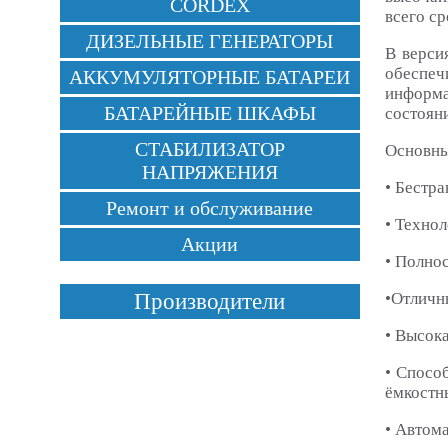
CORDEX
всего с
ДИЗЕЛЬНЫЕ ГЕНЕРАТОРЫ
В верси
обеспеч
АККУМУЛЯТОРНЫЕ БАТАРЕИ
информа
БАТАРЕЙНЫЕ ШКАФЫ
состоян
СТАБИЛИЗАТОР
Основны
НАПРЯЖЕНИЯ
• Бестр
Ремонт и обслуживание
• Техно
Акции
• Полно
•Отличн
Производители
• Высок
• Спосо
ёмкостны
• Автом