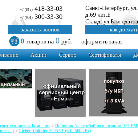
418-33-03
Санкт-Петербург, ул
+7 (812)
д.69 лит.Б
300-33-30
+7 (901)
Склад: ул.Благодатна
заказать звонок
как доехат
0
0
товаров
на
руб.
оформить заказ
живание
Акции
Сервис
Сертификаты
Д
ерготехническая Компания
>
Источник бесперебойного питания ПЕР
Emerson)
>
Liebert Chloride 80-NET (60 - 500 кВт)