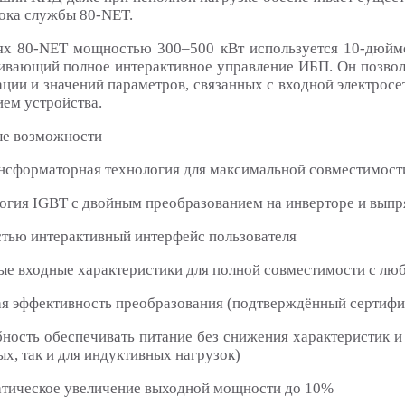
рока службы 80-NET.
ях 80-NET мощностью 300–500 кВт используется 10-дюймо
ивающий полное интерактивное управление ИБП. Он позвол
ции и значений параметров, связанных с входной электросе
ием устройства.
е возможности
ансформаторная технология для максимальной совместимост
логия IGBT с двойным преобразованием на инверторе и выпр
стью интерактивный интерфейс пользователя
ые входные характеристики для полной совместимости с лю
ая эффективность преобразования (подтверждённый сертифи
бность обеспечивать питание без снижения характеристик и
х, так и для индуктивных нагрузок)
атическое увеличение выходной мощности до 10%