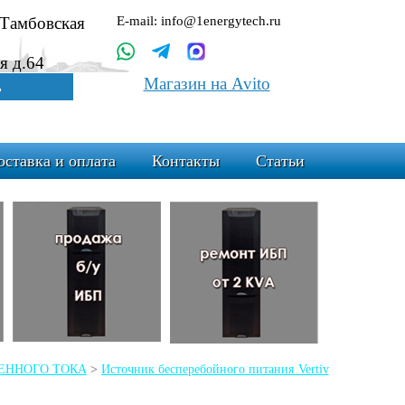
.Тамбовская
E-mail: info@1energytech.ru
я д.64
Магазин на Avito
ь
оставка и оплата
Контакты
Статьи
ЕМЕННОГО ТОКА
>
Источник бесперебойного питания Vertiv