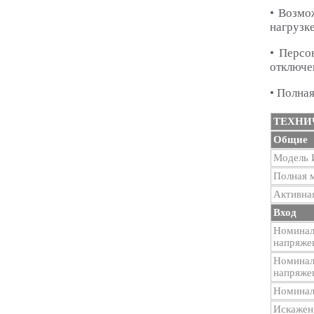
• Возмо
нагрузке
• Персо
отключе
• Полная
ТЕХНИ
Общие
Модель
Полная 
Активна
Вход
Номиналь
напряже
Номинал
напряже
Номиналь
Искажени