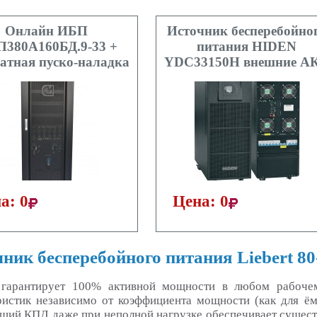
Онлайн ИБП
Источник бесперебойно
380А160БД.9-33 +
питания HIDEN
атная пуско-наладка
YDC33150H внешние А
а: 0
Цена: 0
ник бесперебойного питания Liebert 8
гарантирует 100% активной мощности в любом рабочем
ристик независимо от коэффициента мощности (как для ём
ший КПД даже при неполной нагрузке обеспечивает сущест