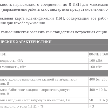
жность параллельного соединения до 8 ИБП для максимал
 (параллельная работа как стандартная предустановленная 
нальная карта идентификации ИБП, содержащая все рабо
ния для техобслуживания
 гальваническая развязка как стандартная встроенная опция
ЧЕСКИЕ ХАРАКТЕРИСТИКИ
 ИБП
80-NET 160
мощность, кВА
160 кВА
я мощность, кВт
160 кВт
ное входное напряжение главной сети/диапазон
400 (от 250
ния, В
ьное байпасное входное напряжение/допуск
400 ± 10 % 
ния, В
ная входная частота/допуск по частоте, Гц
50 ± 10 % 
е входного тока (THDi), %
< 3