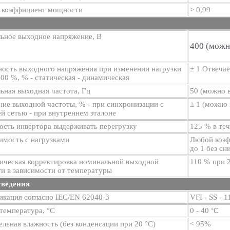
 коэффициент мощности
> 0,99
ьное выходное напряжение, В
400 (можно
ность выходного напряжения при изменении нагрузки
± 1 Отвеча
100 %, % - статическая - динамическая
ная выходная частота, Гц
50 (можно 
ие выходной частоты, % - при синхронизации с
± 1 (можно 
 сетью - при внутреннем эталоне
ость инвертора выдерживать перегрузку
125 % в теч
имость с нагрузками
Любой коэф
до 1 без сн
ическая корректировка номинальной выходной
110 % при 2
и в зависимости от температуры
ведения
икация согласно IEC/EN 62040-3
VFI - SS - 1
температура, °C
0 - 40
°C
льная влажность (без конденсации при 20 °C)
< 95%