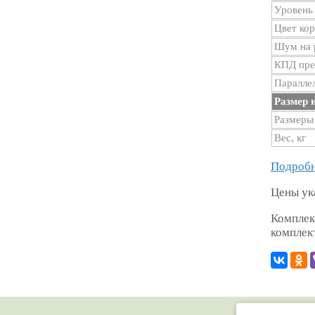
Уровень
Цвет ко
Шум на р
КПД пре
Паралле
Размер и
Размеры
Вес, кг
Подробн
Цены ук
Комплек
комплек