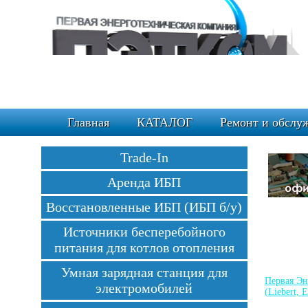
Главная
КАТАЛОГ
Ремонт и обслу
Trade-In
Аренда ИБП
Восстановленные ИБП (ИБП б/у)
Источники бесперебойного
питания для котлов отопления
Умная зарядная станция для
Первая Эн
электромобилей
(Liebert, 