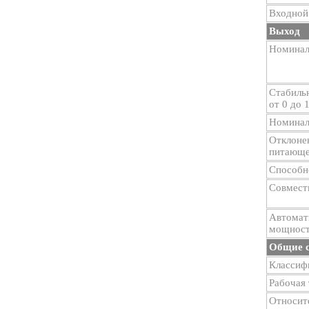
Входной
Выход
Номинал
Стабиль
от 0 до 
Номиналь
Отклонен
питающей
Способн
Совмест
Автомат
мощност
Общие с
Классиф
Рабочая 
Относите