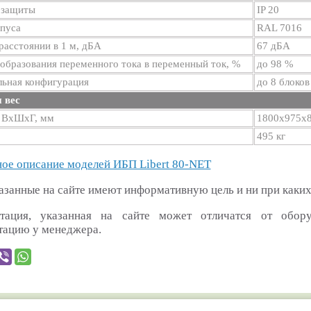
 защиты
IP 20
рпуса
RAL 7016
асстоянии в 1 м, дБА
67 дБА
образования переменного тока в переменный ток, %
до 98 %
льная конфигурация
до 8 блоков
 вес
 ВхШхГ, мм
1800х975х
495 кг
ое описание моделей ИБП Libert 80-NET
азанные на сайте имеют информативную цель и ни при каких
тация, указанная на сайте может отличатся от обор
тацию у менеджера.