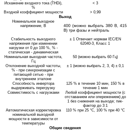
Искажение входного тока (THDi),
< 3
%
Входной коэффициент мощности
> 0,99
Выход
Номинальное выходное
400 (можно выбрать 380 В, 415
напряжение, В
В) три фазы и нейтраль
Стабильность выходного
± 1 Отвечает нормам IEC/EN
напряжения при изменении
62040-3, Класс 1
нагрузки от 0 до 100 %, % -
статическая - динамическая
Номинальная выходная частота,
50 (можно выбрать 60 Гц)
Гц
Отклонение выходной частоты,
± 1 (можно выбрать 2, 3, 4) ± 0,1
% - при синхронизации с
питающей сетью - при
внутреннем эталоне
Способность инвертора
125 % в течение 10 мин, 150 % в
выдерживать перегрузку
течение 1 мин
Совместимость с нагрузками
Любой коэффициент мощности (с
отставанием или опережением) до
1 без снижения на выходе; пик-
фактор до 3:1
Автоматическая корректировка
110 % при 25 °C, 100 % при 40 °C
номинальной выходной
мощности в зависимости от
температуры
Общие сведения