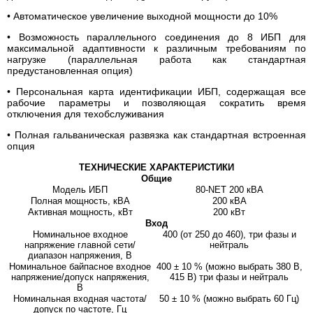
• Автоматическое увеличение выходной мощности до 10%
• Возможность параллельного соединения до 8 ИБП для
максимальной адаптивности к различным требованиям по
нагрузке (параллельная работа как стандартная
предустановленная опция)
• Персональная карта идентификации ИБП, содержащая все
рабочие параметры и позволяющая сократить время
отключения для техобслуживания
• Полная гальваническая развязка как стандартная встроенная
опция
ТЕХНИЧЕСКИЕ ХАРАКТЕРИСТИКИ
Общие
Модель ИБП
80-NET 200 кВА
Полная мощность, кВА
200 кВА
Активная мощность, кВт
200 кВт
Вход
Номинальное входное
400 (от 250 до 460), три фазы и
напряжение главной сети/
нейтраль
диапазон напряжения, В
Номинальное байпасное входное
400 ± 10 % (можно выбрать 380 В,
напряжение/допуск напряжения,
415 В) три фазы и нейтраль
В
Номинальная входная частота/
50 ± 10 % (можно выбрать 60 Гц)
допуск по частоте, Гц