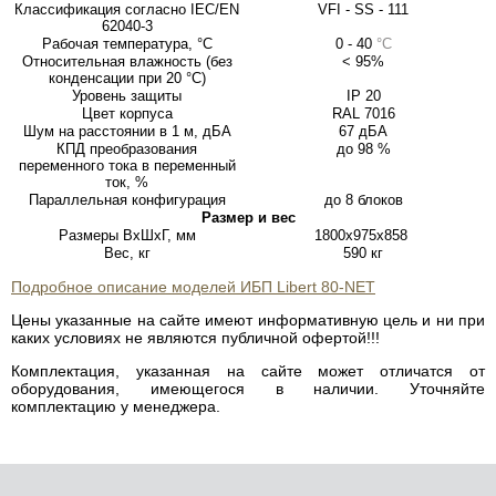
Классификация согласно IEC/EN
VFI - SS - 111
62040-3
Рабочая температура, °C
0 - 40
°C
Относительная влажность (без
< 95%
конденсации при 20 °C)
Уровень защиты
IP 20
Цвет корпуса
RAL 7016
Шум на расстоянии в 1 м, дБА
67 дБА
КПД преобразования
до 98 %
переменного тока в переменный
ток, %
Параллельная конфигурация
до 8 блоков
Размер и вес
Размеры ВхШхГ, мм
1800х975х858
Вес, кг
590 кг
Подробное описание моделей ИБП Libert 80-NET
Цены указанные на сайте имеют информативную цель и ни при
каких условиях не являются публичной офертой!!!
Комплектация, указанная на сайте может отличатся от
оборудования, имеющегося в наличии. Уточняйте
комплектацию у менеджера.