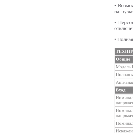
• Возмо
нагрузке
• Персо
отключе
• Полная
ТЕХНИ
Общие
Модель
Полная 
Активна
Вход
Номиналь
напряже
Номинал
напряже
Номиналь
Искажени