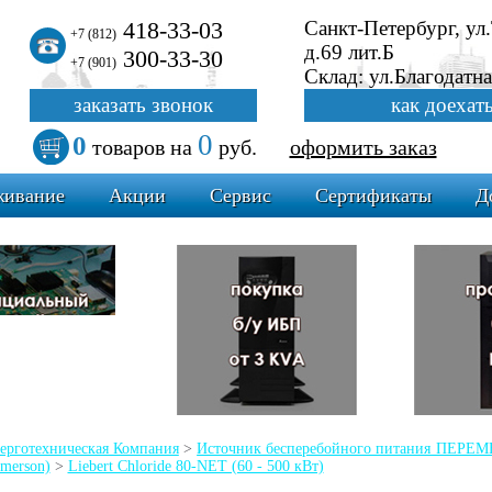
418-33-03
Санкт-Петербург, ул
+7 (812)
д.69 лит.Б
300-33-30
+7 (901)
Склад: ул.Благодатна
заказать звонок
как доехат
0
0
товаров
на
руб.
оформить заказ
живание
Акции
Сервис
Сертификаты
Д
ерготехническая Компания
>
Источник бесперебойного питания ПЕР
Emerson)
>
Liebert Chloride 80-NET (60 - 500 кВт)