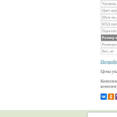
Уровень
Цвет ко
Шум на р
КПД пре
Паралле
Размер и
Размеры
Вес, кг
Подробн
Цены ук
Комплек
комплек