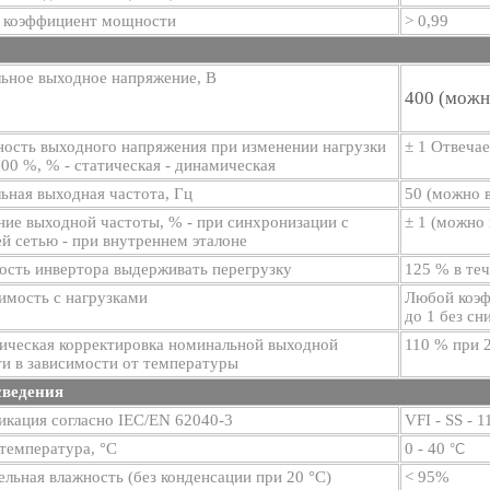
 коэффициент мощности
> 0,99
ьное выходное напряжение, В
400 (можно
ность выходного напряжения при изменении нагрузки
± 1 Отвеча
100 %, % - статическая - динамическая
ная выходная частота, Гц
50 (можно 
ие выходной частоты, % - при синхронизации с
± 1 (можно 
 сетью - при внутреннем эталоне
ость инвертора выдерживать перегрузку
125 % в теч
имость с нагрузками
Любой коэф
до 1 без сн
ическая корректировка номинальной выходной
110 % при 2
и в зависимости от температуры
ведения
икация согласно IEC/EN 62040-3
VFI - SS - 1
температура, °C
0 - 40
°C
льная влажность (без конденсации при 20 °C)
< 95%