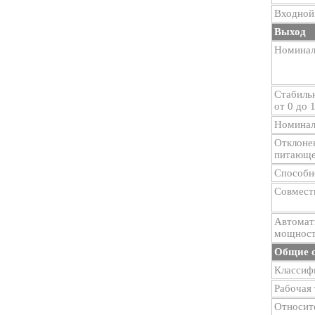
Входной
Выход
Номинал
Стабиль
от 0 до 
Номиналь
Отклонен
питающей
Способн
Совмест
Автомат
мощност
Общие с
Классиф
Рабочая 
Относите