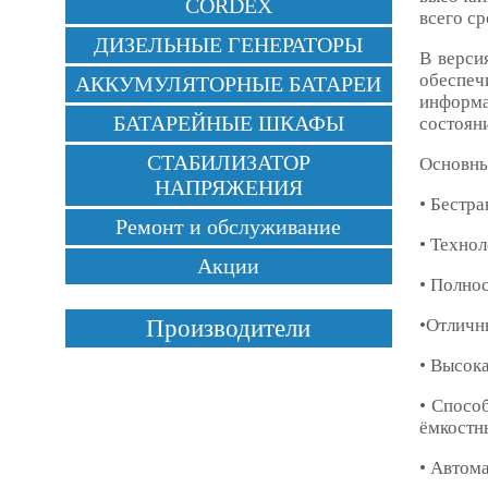
CORDEX
всего с
ДИЗЕЛЬНЫЕ ГЕНЕРАТОРЫ
В верси
обеспеч
АККУМУЛЯТОРНЫЕ БАТАРЕИ
информа
БАТАРЕЙНЫЕ ШКАФЫ
состоян
СТАБИЛИЗАТОР
Основны
НАПРЯЖЕНИЯ
• Бестр
Ремонт и обслуживание
• Техно
Акции
• Полно
•Отличн
Производители
• Высок
• Спосо
ёмкостны
• Автом