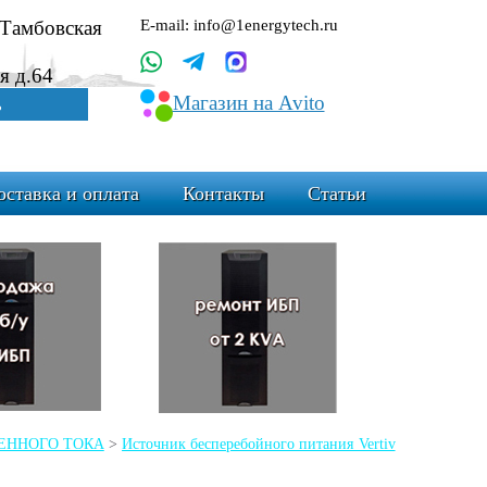
.Тамбовская
E-mail: info@1energytech.ru
я д.64
Магазин на Avito
ь
оставка и оплата
Контакты
Статьи
ЕМЕННОГО ТОКА
>
Источник бесперебойного питания Vertiv