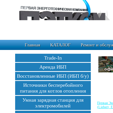
Главная
КАТАЛОГ
Ремонт и обслу
Trade-In
Аренда ИБП
Восстановленные ИБП (ИБП б/у)
Источники бесперебойного
питания для котлов отопления
Умная зарядная станция для
Первая Эн
электромобилей
(Liebert, 