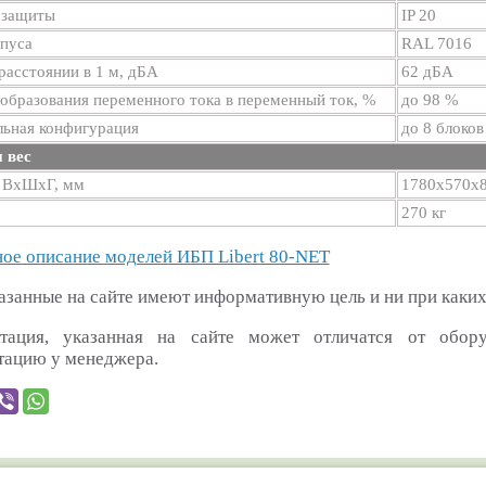
 защиты
IP 20
рпуса
RAL 7016
асстоянии в 1 м, дБА
62 дБА
образования переменного тока в переменный ток, %
до 98 %
льная конфигурация
до 8 блоков
 вес
 ВхШхГ, мм
1780х570х
270 кг
ое описание моделей ИБП Libert 80-NET
азанные на сайте имеют информативную цель и ни при каких
тация, указанная на сайте может отличатся от обор
тацию у менеджера.