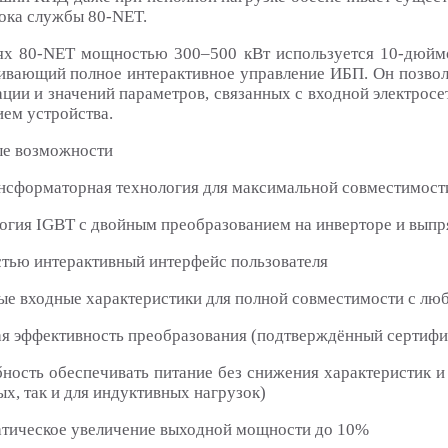
рока службы 80-NET.
ях 80-NET мощностью 300–500 кВт используется 10-дюймо
ивающий полное интерактивное управление ИБП. Он позвол
ции и значений параметров, связанных с входной электросе
ием устройства.
е возможности
ансформаторная технология для максимальной совместимост
логия IGBT с двойным преобразованием на инверторе и выпр
стью интерактивный интерфейс пользователя
ые входные характеристики для полной совместимости с лю
ая эффективность преобразования (подтверждённый сертифи
бность обеспечивать питание без снижения характеристик и
х, так и для индуктивных нагрузок)
атическое увеличение выходной мощности до 10%