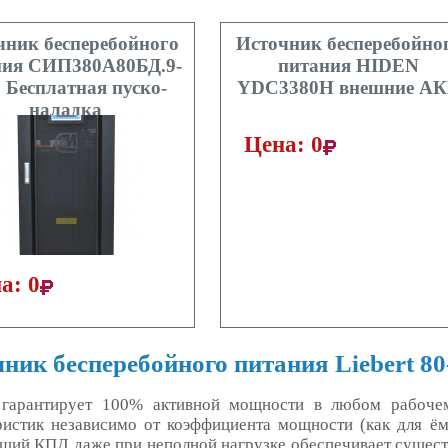
чник бесперебойного
Источник бесперебойно
ния СИП380А80БД.9-
питания HIDEN
+ Бесплатная пуско-
YDC3380H внешние А
наладка
Цена: 0
а: 0
ник бесперебойного питания Liebert 8
гарантирует 100% активной мощности в любом рабочем
ристик независимо от коэффициента мощности (как для ём
ший КПД даже при неполной нагрузке обеспечивает сущест