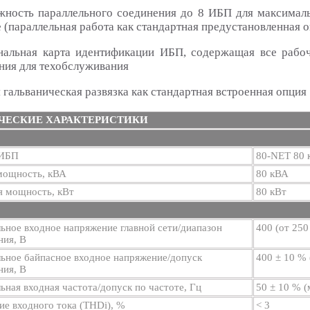
жность параллельного соединения до 8 ИБП для максимал
 (параллельная работа как стандартная предустановленная 
нальная карта идентификации ИБП, содержащая все рабо
ния для техобслуживания
 гальваническая развязка как стандартная встроенная опция
ЧЕСКИЕ ХАРАКТЕРИСТИКИ
 ИБП
80-NET 80 
мощность, кВА
80 кВА
я мощность, кВт
80 кВт
ное входное напряжение главной сети/диапазон
400 (от 250
ния, В
ьное байпасное входное напряжение/допуск
400 ± 10 % 
ния, В
ная входная частота/допуск по частоте, Гц
50 ± 10 % 
е входного тока (THDi), %
< 3