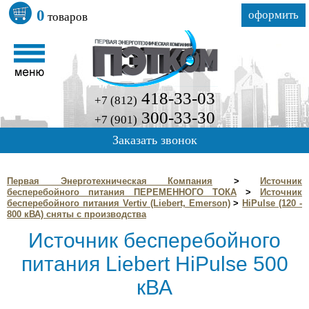
0
оформить
товаров
418-33-03
+7 (812)
300-33-30
+7 (901)
Заказать звонок
Первая Энерготехническая Компания
>
Источник
бесперебойного питания ПЕРЕМЕННОГО ТОКА
>
Источник
бесперебойного питания Vertiv (Liebert, Emerson)
>
HiPulse (120 -
800 кВА) сняты с производства
Источник бесперебойного
питания Liebert HiPulse 500
кВА