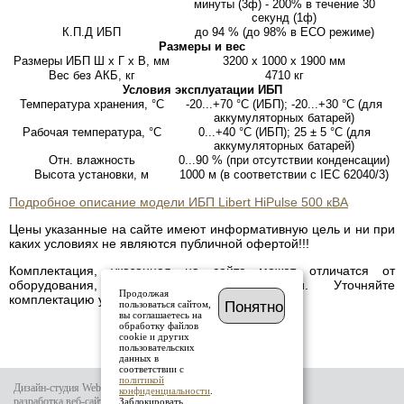
минуты (3ф) - 200% в течение 30
секунд (1ф)
К.П.Д ИБП
до 94 % (до 98% в ECO режиме)
Размеры и вес
Размеры ИБП Ш х Г х В, мм
3200 x 1000 x 1900 мм
Вес без АКБ, кг
4710 кг
Условия эксплуатации ИБП
Температура хранения, °С
-20...+70 °С (ИБП); -20...+30 °С (для
аккумуляторных батарей)
Рабочая температура, °С
0...+40 °С (ИБП); 25 ± 5 °С (для
аккумуляторных батарей)
Отн. влажность
0...90 % (при отсутствии конденсации)
Высота установки, м
1000 м (в соответствии с IEC 62040/3)
Подробное описание модели ИБП Libert HiPulse 500 кВА
Цены указанные на сайте имеют информативную цель и ни при
каких условиях не являются публичной офертой!!!
Комплектация, указанная на сайте может отличатся от
оборудования, имеющегося в наличии. Уточняйте
Продолжая
комплектацию у менеджера.
пользоваться сайтом,
Понятно
вы соглашаетесь на
обработку файлов
cookie и других
пользовательских
данных в
соответствии с
политикой
Дизайн-студия Website-it
конфиденциальности
.
разработка веб-сайта
Заблокировать