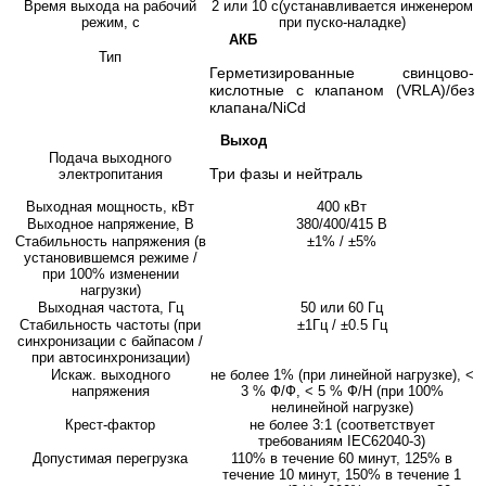
Время выхода на рабочий
2 или 10 с(устанавливается инженером
режим, с
при пуско-наладке)
АКБ
Тип
Герметизированные свинцово-
кислотные с клапаном (VRLA)/без
клапана/NiCd
Выход
Подача выходного
Три фазы и нейтраль
электропитания
Выходная мощность, кВт
400 кВт
Выходное напряжение, В
380/400/415 В
Стабильность напряжения (в
±1% / ±5%
установившемся режиме /
при 100% изменении
нагрузки)
Выходная частота, Гц
50 или 60 Гц
Стабильность частоты (при
±1Гц / ±0.5 Гц
синхронизации с байпасом /
при автосинхронизации)
Искаж. выходного
не более 1% (при линейной нагрузке), <
напряжения
3 % Ф/Ф, < 5 % Ф/Н (при 100%
нелинейной нагрузке)
Крест-фактор
не более 3:1 (соответствует
требованиям IEC62040-3)
Допустимая перегрузка
110% в течение 60 минут, 125% в
течение 10 минут, 150% в течение 1