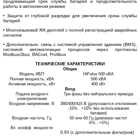
продлевающий срок службы батарей и продолжительность
работы в автономном режиме
• Защита от глубокой разрядки для увеличения срока службы
батарей
• Многоязыковой ЖК дисплей с полной регистрацией аварийных
сигналов
• Дополнительно: связь с системой управления зданием (BMS),
системой автоматизации процессов через протоколы
Modbus/Jbus, BACnet, Profibus
ТЕХНИЧЕСКИЕ ХАРАКТЕРИСТИКИ
Общие
Модель ИБП
HiPulse 500 кВА
Полная мощность, кВА
500 кВА
Активная мощность, кВт
400 кВт
Вход
Подача входного
Три фазы без нейтрального провода
электропитания
Входное напряжение, В
380/400/415 В (допускаются отклонения
-15%...+10% без использования
батареи)
Входная частота, Гц
50 или 60 Гц (диапазон частот
-5%...+5%)
Вх. коэфф. мощности
0,93 (с дополнительным фильтром)