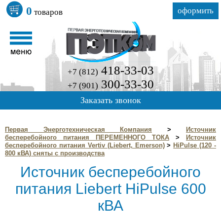
0
оформить
товаров
418-33-03
+7 (812)
300-33-30
+7 (901)
Заказать звонок
Первая Энерготехническая Компания
>
Источник
бесперебойного питания ПЕРЕМЕННОГО ТОКА
>
Источник
бесперебойного питания Vertiv (Liebert, Emerson)
>
HiPulse (120 -
800 кВА) сняты с производства
Источник бесперебойного
питания Liebert HiPulse 600
кВА