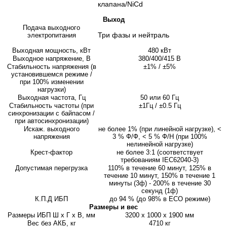
клапана/NiCd
Выход
Подача выходного
Три фазы и нейтраль
электропитания
Выходная мощность, кВт
480 кВт
Выходное напряжение, В
380/400/415 В
Стабильность напряжения (в
±1% / ±5%
установившемся режиме /
при 100% изменении
нагрузки)
Выходная частота, Гц
50 или 60 Гц
Стабильность частоты (при
±1Гц / ±0.5 Гц
синхронизации с байпасом /
при автосинхронизации)
Искаж. выходного
не более 1% (при линейной нагрузке), <
напряжения
3 % Ф/Ф, < 5 % Ф/Н (при 100%
нелинейной нагрузке)
Крест-фактор
не более 3:1 (соответствует
требованиям IEC62040-3)
Допустимая перегрузка
110% в течение 60 минут, 125% в
течение 10 минут, 150% в течение 1
минуты (3ф) - 200% в течение 30
секунд (1ф)
К.П.Д ИБП
до 94 % (до 98% в ECO режиме)
Размеры и вес
Размеры ИБП Ш х Г х В, мм
3200 x 1000 x 1900 мм
Вес без АКБ, кг
4710 кг