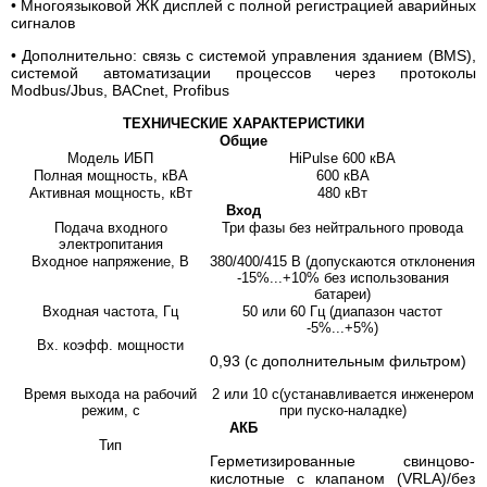
• Многоязыковой ЖК дисплей с полной регистрацией аварийных
сигналов
• Дополнительно: связь с системой управления зданием (BMS),
системой автоматизации процессов через протоколы
Modbus/Jbus, BACnet, Profibus
ТЕХНИЧЕСКИЕ ХАРАКТЕРИСТИКИ
Общие
Модель ИБП
HiPulse 600 кВА
Полная мощность, кВА
600 кВА
Активная мощность, кВт
480 кВт
Вход
Подача входного
Три фазы без нейтрального провода
электропитания
Входное напряжение, В
380/400/415 В (допускаются отклонения
-15%...+10% без использования
батареи)
Входная частота, Гц
50 или 60 Гц (диапазон частот
-5%...+5%)
Вх. коэфф. мощности
0,93 (с дополнительным фильтром)
Время выхода на рабочий
2 или 10 с(устанавливается инженером
режим, с
при пуско-наладке)
АКБ
Тип
Герметизированные свинцово-
кислотные с клапаном (VRLA)/без