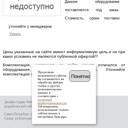
Данное оборудование
поставляется под заказ.
Стоимость, сроки поставки
уточняйте у менеджеров
Узнать
Цены указанные на сайте имеют информативную цель и ни при
каких условиях не являются публичной офертой!!!
Комплектация, указанная на сайте может отличатся от
оборудования, имеющегося в наличии. Уточняйте
Продолжая
комплектацию у менеджера.
пользоваться сайтом,
Понятно
вы соглашаетесь на
обработку файлов
cookie и других
пользовательских
данных в
соответствии с
политикой
Дизайн-студия Website-it
конфиденциальности
.
разработка веб-сайта
Заблокировать
использование cookies
сайтом можно в
Санкт-Петербург, ул.Тамбовская д.69 лит.Б
настройках браузера.
Склад: ул.Благодатная д.64