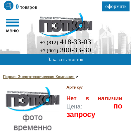
0
оформить
товаров
418-33-03
+7 (812)
300-33-30
+7 (901)
Заказать звонок
Первая Энерготехническая Компания
>
Артикул
Нет в наличии
по
Цена:
запросу