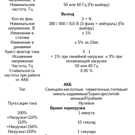
Номинальная
50 или 60 Гц (По выбору)
частота, Гц
Выход
Кол-во фаз
3 + N
Номинальное
380 / 400 / 415 В (3 фаза + нейтраль) (По
напряжение, В
выбору)
Изменение в
± 1%
статике
Изменение в
± 5% за 10мс
динамике
Крест-фактор тока
3 : 1
Искажение
< 1% при линейной нагрузке, ≤ 3% при
напряжения
искажающей нагрузке
Частота, Гц
50 или 60 Гц
Стабильность
0.05 %
частоты при работе
от АКБ
АКБ
Тип
Свинцово-кислотные, герметичные,/гелевые/
никель-кадмиевые/Supercaps/литий-
ионные/Flywheels
Пульсации тока
Нулевое
Время перегрузки
100%
1 минута
<Нагрузка<110%
110%
10 секунд
<Нагрузка<150%
Нагрузка>150%
1 секунда