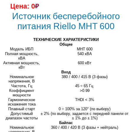
Цена: 0
Источник бесперебойного
питания Riello MHT 600
ТЕХНИЧЕСКИЕ ХАРАКТЕРИСТИКИ
Общие
Модель ИБП
MHT 600
Полная мощность,
540 кВА
кВА
Активная мощность,
600 кВт
кВт
Вход
Номинальное
380 / 400 / 415 В (3 фазы)
напряжения, В
Частота, Гц
45 ÷ 65 Гц
Коэффициент
>0.99
мощности
Гармоническое
THDI < 3%
искажения тока
Плавный старт
0 ÷ 100% за 120° (по выбору)
Допустимый
± 2% (по выбору, задается с передней панели от
диапазон частоты
± 1% до
± 1%)
Байпас
Номинальное
360 / 400 / 420 В (3 фазы + нейтраль)
напряжение, В