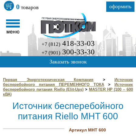
0
оформить
товаров
418-33-03
+7 (812)
300-33-30
+7 (901)
Заказать звонок
Первая Энерготехническая Компания
>
Источник
бесперебойного питания ПЕРЕМЕННОГО ТОКА
>
Источник
бесперебойного питания Riello (Elit-Ups)
>
MASTER HP (100 – 600
кВА)
Источник бесперебойного
питания Riello MHT 600
Артикул MHT 600