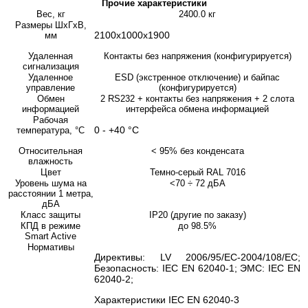
Прочие характеристики
Вес, кг
2400.0 кг
Размеры ШхГхВ,
2100х1000х1900
мм
Удаленная
Контакты без напряжения (конфигурируется)
сигнализация
Удаленное
ESD (экстренное отключение) и байпас
управление
(конфигурируется)
Обмен
2 RS232 + контакты без напряжения + 2 слота
информацией
интерфейса обмена информацией
Рабочая
0 - +40 °С
температура, °С
Относительная
< 95% без конденсата
влажность
Цвет
Темно-серый RAL 7016
Уровень шума на
<70 ÷ 72 дБА
расстоянии 1 метра,
дБА
Класс защиты
IP20 (другие по заказу)
КПД в режиме
до 98.5%
Smart Active
Нормативы
Директивы: LV 2006/95/EC-2004/108/EC;
Безопасность: IEC EN 62040-1; ЭМС: IEC EN
62040-2;
Характеристики IEC EN 62040-3