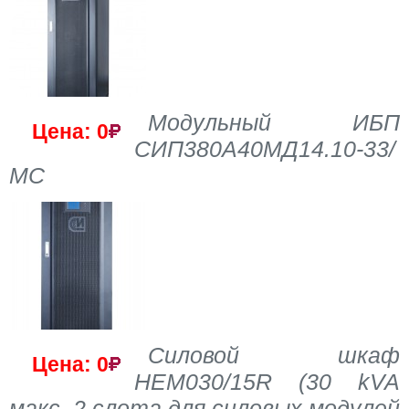
Модульный ИБП
Цена: 0
СИП380А40МД14.10-33/
МС
Силовой шкаф
Цена: 0
HEM030/15R (30 kVA
макс. 2 слота для силовых модулей