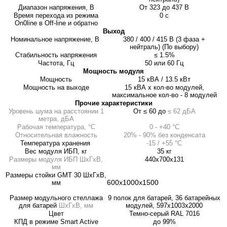
Диапазон напряжения, В
От 323 до 437 В
Время перехода из режима
0 с
On0line в Off-line и обратно
Выход
Номинальное напряжение, В
380 / 400 / 415 В (3 фаза +
нейтраль) (По выбору)
Стабильность напряжения
≤ 1.5%
Частота, Гц
50 или 60 Гц
Мощность модуля
Мощность
15 кВА / 13.5 кВт
Мощность на выходе
15 кВА х кол-во модулей,
максимальное кол-во - 8 модулей
Прочие характеристики
Уровень шума на расстоянии 1
От ≤ 60 до
≤ 62 дБА
метра, дБА
Рабочая температура, °С
0 - +40 °С
Относительная влажность
20% - 90% без конденсата
Температура хранения
-15 / +55 °С
Вес модуля ИБП, кг
35 кг
Размеры модуля ИБП ШхГхВ,
440х700х131
мм
Размеры стойки GMT 30 ШхГхВ,
600х1000х1500
мм
Размер модульного стеллажа
9 полок для батарей, 36 батарейных
для батарей
ШхГхВ, мм
модулей, 597х1003х2000
Цвет
Темно-серый RAL 7016
КПД в режиме Smart Active
до 99%