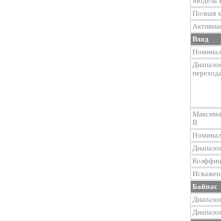
Модель
Полная 
Активна
Вход
Номинал
Диапазон
перехода
Максима
В
Номиналь
Диапазон
Коэффиц
Искажен
Байпас
Диапазо
Диапазо