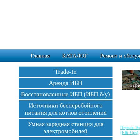
Главная
КАТАЛОГ
Ремонт и обслу
Trade-In
Аренда ИБП
Восстановленные ИБП (ИБП б/у)
Источники бесперебойного
питания для котлов отопления
Умная зарядная станция для
Первая Эн
электромобилей
(Elit-Ups)