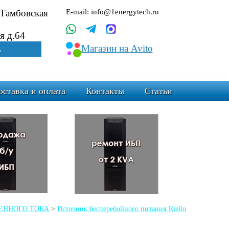
.Тамбовская
E-mail: info@1energytech.ru
я д.64
Магазин на Avito
ь
оставка и оплата
Контакты
Статьи
ЕМЕННОГО ТОКА
>
Источник бесперебойного питания Riello