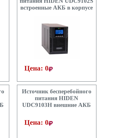
питания HIDEN UDC9102S
встроенные АКБ в корпусе
Цена: 0
го
Источник бесперебойного
питания HIDEN
КБ
UDC9103H внешние АКБ
Цена: 0