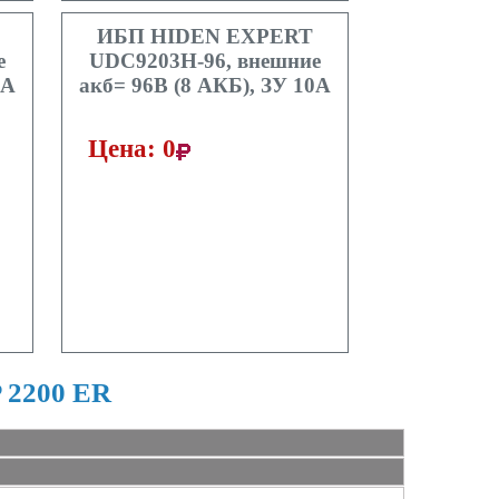
ИБП HIDEN EXPERT
е
UDC9203H-96, внешние
0A
акб= 96В (8 АКБ), ЗУ 10A
Цена: 0
P 2200 ER