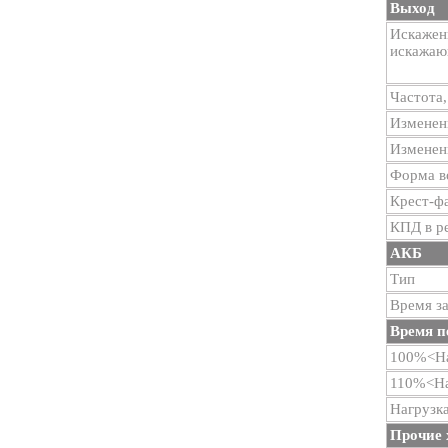
Выход
Искажен
искажаю
Частота,
Изменени
Изменен
Форма 
Крест-фа
КПД в р
АКБ
Тип
Время за
Время п
100%<На
110%<На
Нагрузк
Прочие 