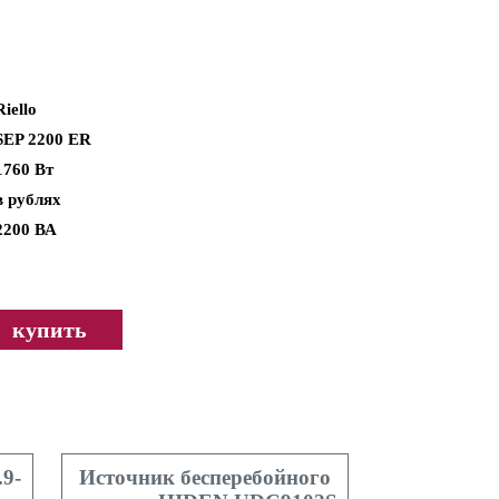
Riello
SEP 2200 ER
1760 Вт
в рублях
2200 ВА
купить
9-
Источник бесперебойного