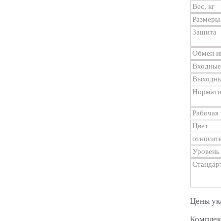
Вес, кг
Размеры
Защита
Обмен и
Входные
Выходны
Нормат
Рабочая 
Цвет
относите
Уровень
Стандар
Цены ук
Комплек