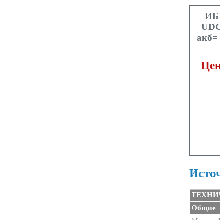
ИБ
UDC
акб= 
Цен
Источ
ТЕХНИ
Общие