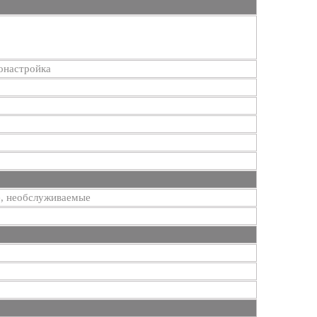
тонастройка
е, необслуживаемые