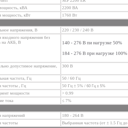
 ИБП
SEP 2200 ER
мощность, кВА
2200 ВА
я мощность, кВт
1760 Вт
ьное напряжения, В
220 / 230 / 240 В
 входного напряжения без
 на АКБ, В
140 - 276 В пи нагрузке 50%
184 - 276 В при нагрузке 100%
льно допустимое напряжение,
300 В
ная частота, Гц
50 / 60 Гц
 частоты , Гц
50 Гц ± 5% /
60 Гц ± 5%
иент мощности
> 0.99
ие тока
≤ 7%
н напряжений
180 - 264 В
н частоты
Выбранная частота (от ± 1.5 Гц д