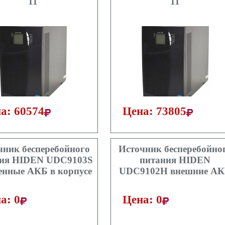
11
11
а: 60574
Цена: 73805
чник бесперебойного
Источник бесперебойно
ния HIDEN UDC9103S
питания HIDEN
енные АКБ в корпусе
UDC9102H внешние А
а: 0
Цена: 0