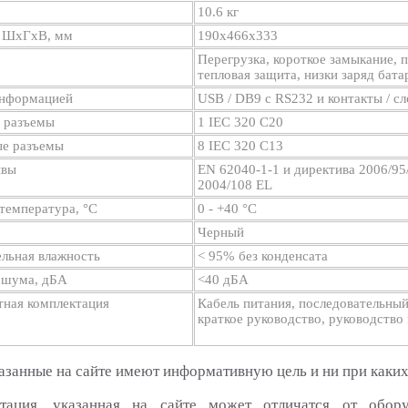
10.6 кг
 ШхГхВ, мм
190х466х333
Перегрузка, короткое замыкание,
тепловая защита, низки заряд бата
нформацией
USB / DB9 с RS232 и контакты / 
 разъемы
1 IEC 320 C20
е разъемы
8 IEC 320 C13
ивы
EN 62040-1-1 и директива 2006/95
2004/108 EL
температура, °С
0 - +40 °С
Черный
льная влажность
< 95% без конденсата
 шума, дБА
<40 дБА
тная комплектация
Кабель питания, последовательный
краткое руководство, руководств
азанные на сайте имеют информативную цель и ни при каких
тация, указанная на сайте может отличатся от обор