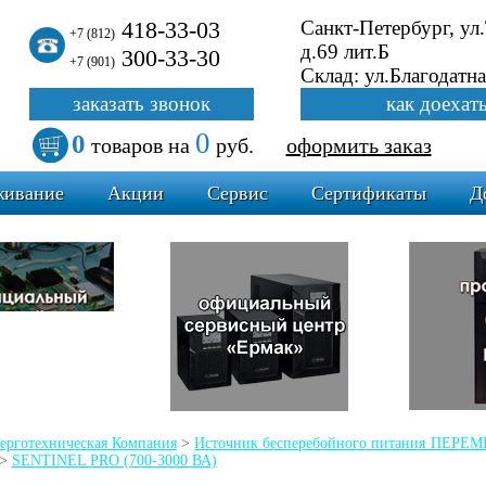
418-33-03
Санкт-Петербург, ул
+7 (812)
д.69 лит.Б
300-33-30
+7 (901)
Склад: ул.Благодатна
заказать звонок
как доехат
0
0
товаров
на
руб.
оформить заказ
живание
Акции
Сервис
Сертификаты
Д
ерготехническая Компания
>
Источник бесперебойного питания ПЕР
>
SENTINEL PRO (700-3000 ВА)