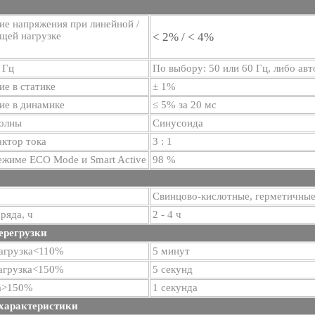
ие напряжения при линейной /
щей нагрузке
< 2% /
< 4%
 Гц
По выбору: 50 или 60 Гц, либо ав
е в статике
± 1%
ие в динамике
≤ 5% за 20 мс
волны
Синусоида
ктор тока
3 : 1
ежиме ECO Mode и Smart Active
98 %
Свинцово-кислотные, герметичны
ряда, ч
2 - 4 ч
ерегрузки
грузка<110%
5 минут
грузка<150%
5 секунд
а>150%
1 секунда
характеристики