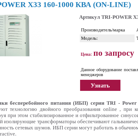
POWER X33 160-1000 КВА (ON-LINE)
Артикул TRI-POWER X3
Производитель/марка
Модель:
по запросу
Цена:
Данное оборудование поставл
менеджеров
Узнать
ки бесперебойного питания (ИБП) серии TRI - Power
уют технологию двойного преобразования online , при ко
руя при этом стабилизированное и отфильтрованное синусои
й изолирующие трансформаторы обеспечивают гальваническ
ность сетевых шумов. ИБП серии могут работать в обычном 
ractive.