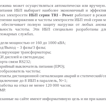
ежима может осуществляться автоматически или вручную.
питания ИБП выбирает наиболее экономичный и эффектив
рах электросети
ИБП серии TRI - Power
работают в режим
енении напряжения и частоты электросети ИБП этой серии м
 обеспечивает полную защиту нагрузки от любых анома
льность частоты. Эти ИБП специально разработаны дл
пожарных службах.
дели мощностью от 160 до 1000 кВА;
од/Выход – 3 фазы/3 фазы;
олирующие трансформаторы;
И дисплей и светодиоды;
орта связи RS232;
арийный выключатель питания (ЕРО);
еобразователь частоты;
нтакты дистанционной сигнализации аварий и статический/с
дключение до 8 ИБП в параллель, N+1;
аботка на отказ не менее 120 000 часов;
MP.
азанные на сайте имеют информативную цель и ни при каких