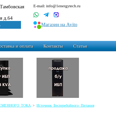
.Тамбовская
E-mail: info@1energytech.ru
я д.64
Магазин на Avito
ь
оставка и оплата
Контакты
Статьи
ПЕРЕМЕННОГО ТОКА
>
Источник Бесперебойного Питания