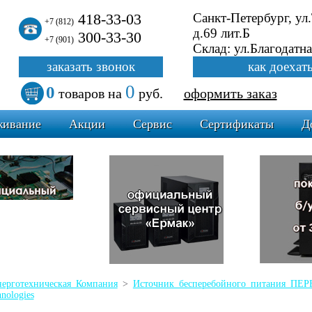
418-33-03
Санкт-Петербург, ул
+7 (812)
д.69 лит.Б
300-33-30
+7 (901)
Склад: ул.Благодатна
заказать звонок
как доехат
0
0
товаров
на
руб.
оформить заказ
живание
Акции
Сервис
Сертификаты
Д
ерготехническая Компания
>
Источник бесперебойного питания 
nologies