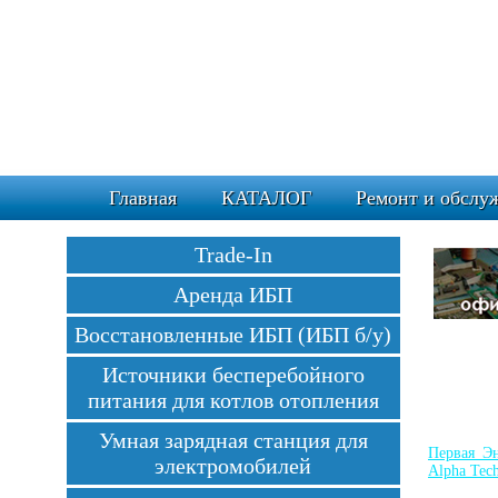
Главная
КАТАЛОГ
Ремонт и обслу
Trade-In
Аренда ИБП
Восстановленные ИБП (ИБП б/у)
Источники бесперебойного
питания для котлов отопления
Умная зарядная станция для
Первая Эн
электромобилей
Alpha Tech