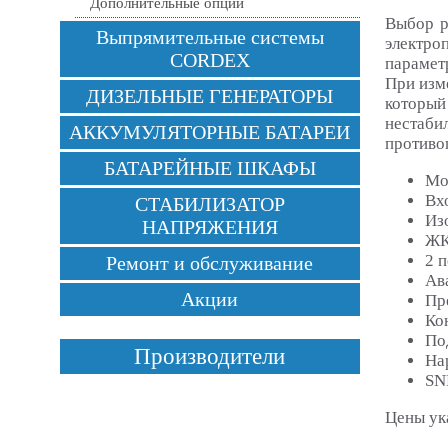
Дополнительные опции
Выбор р
Выпрямительные системы
электро
CORDEX
парамет
При изм
ДИЗЕЛЬНЫЕ ГЕНЕРАТОРЫ
который
нестаби
АККУМУЛЯТОРНЫЕ БАТАРЕИ
противо
БАТАРЕЙНЫЕ ШКАФЫ
Мо
Вх
СТАБИЛИЗАТОР
Из
НАПРЯЖЕНИЯ
ЖК
2 п
Ремонт и обслуживание
Ав
Акции
Пр
Ко
По
Производители
Нар
SN
Цены ук