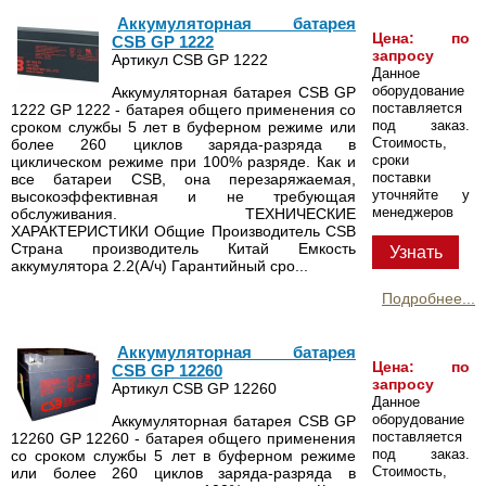
Аккумуляторная батарея
Цена: по
CSB GP 1222
запросу
Артикул CSB GP 1222
Данное
оборудование
Аккумуляторная батарея CSB GP
поставляется
1222 GP 1222 - батарея общего применения со
под заказ.
сроком службы 5 лет в буферном режиме или
Стоимость,
более 260 циклов заряда-разряда в
сроки
циклическом режиме при 100% разряде. Как и
поставки
все батареи CSB, она перезаряжаемая,
уточняйте у
высокоэффективная и не требующая
менеджеров
обслуживания. ТЕХНИЧЕСКИЕ
ХАРАКТЕРИСТИКИ Общие Производитель CSB
Страна производитель Китай Емкость
Узнать
аккумулятора 2.2(А/ч) Гарантийный сро...
Подробнее...
Аккумуляторная батарея
Цена: по
CSB GP 12260
запросу
Артикул CSB GP 12260
Данное
оборудование
Аккумуляторная батарея CSB GP
поставляется
12260 GP 12260 - батарея общего применения
под заказ.
со сроком службы 5 лет в буферном режиме
Стоимость,
или более 260 циклов заряда-разряда в