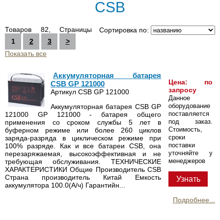
CSB
Товаров 82, Страницы
Сортировка по:
1
2
3
>
Показать все
Аккумуляторная батарея
Цена: по
CSB GP 121000
запросу
Артикул CSB GP 121000
Данное
оборудование
Аккумуляторная батарея CSB GP
поставляется
121000 GP 121000 - батарея общего
под заказ.
применения со сроком службы 5 лет в
Стоимость,
буферном режиме или более 260 циклов
сроки
заряда-разряда в циклическом режиме при
поставки
100% разряде. Как и все батареи CSB, она
уточняйте у
перезаряжаемая, высокоэффективная и не
менеджеров
требующая обслуживания. ТЕХНИЧЕСКИЕ
ХАРАКТЕРИСТИКИ Общие Производитель CSB
Страна производитель Китай Емкость
Узнать
аккумулятора 100.0(А/ч) Гарантийн...
Подробнее...