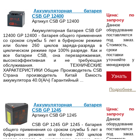
Аккумуляторная батарея
Цена: по
CSB GP 12400
запросу
Артикул CSB GP 12400
Данное
оборудование
Аккумуляторная батарея CSB GP
поставляется
12400 GP 12400 - батарея общего применения
под заказ.
со сроком службы 5 лет в буферном режиме
Стоимость,
или более 260 циклов заряда-разряда в
сроки
циклическом режиме при 100% разряде. Как и
поставки
все батареи CSB, она перезаряжаемая,
уточняйте у
высокоэффективная и не требующая
менеджеров
обслуживания. ТЕХНИЧЕСКИЕ
ХАРАКТЕРИСТИКИ Общие Производитель CSB
Страна производитель Китай Емкость
Узнать
аккумулятора 40.0(А/ч) Гарантийный ...
Подробнее...
Аккумуляторная батарея
Цена: по
CSB GP 1245
запросу
Артикул CSB GP 1245
Данное
оборудование
CSB GP 1245 GP 1245 - батарея
поставляется
общего применения со сроком службы 5 лет в
под заказ.
буферном режиме или более 260 циклов
Стоимость,