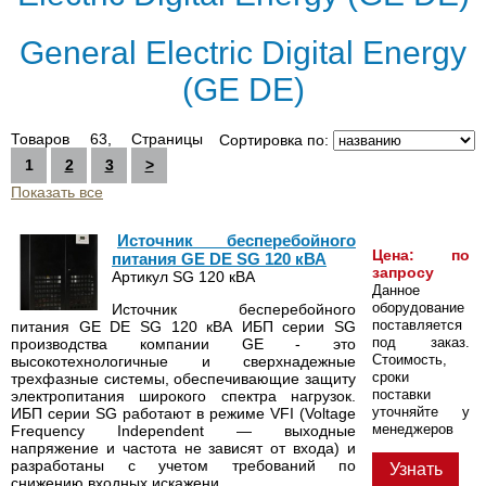
General Electric Digital Energy
(GE DE)
Товаров 63, Страницы
Сортировка по:
1
2
3
>
Показать все
Источник бесперебойного
Цена: по
питания GE DE SG 120 кВА
запросу
Артикул SG 120 кВА
Данное
оборудование
Источник бесперебойного
поставляется
питания GE DE SG 120 кВА ИБП серии SG
под заказ.
производства компании GE - это
Стоимость,
высокотехнологичные и сверхнадежные
сроки
трехфазные системы, обеспечивающие защиту
поставки
электропитания широкого спектра нагрузок.
уточняйте у
ИБП серии SG работают в режиме VFI (Voltage
менеджеров
Frequency Independent — выходные
напряжение и частота не зависят от входа) и
разработаны с учетом требований по
Узнать
снижению входных искажени...