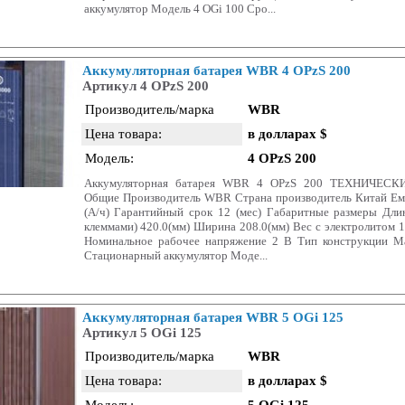
аккумулятор Модель 4 OGi 100 Сро...
Аккумуляторная батарея WBR 4 OPzS 200
Артикул 4 OPzS 200
Производитель/марка
WBR
Цена товара:
в долларах $
Модель:
4 OPzS 200
Аккумуляторная батарея WBR 4 OPzS 200 ТЕХНИЧЕС
Общие Производитель WBR Страна производитель Китай Емк
(А/ч) Гарантийный срок 12 (мес) Габаритные размеры Дли
клеммами) 420.0(мм) Ширина 208.0(мм) Вес c электролитом 1
Номинальное рабочее напряжение 2 В Тип конструкции М
Стационарный аккумулятор Моде...
Аккумуляторная батарея WBR 5 OGi 125
Артикул 5 OGi 125
Производитель/марка
WBR
Цена товара:
в долларах $