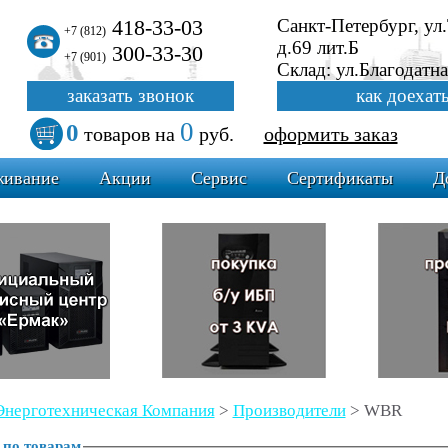
418-33-03
Санкт-Петербург, ул
+7 (812)
д.69 лит.Б
300-33-30
+7 (901)
Склад: ул.Благодатна
заказать звонок
как доехат
0
0
товаров
на
руб.
оформить заказ
живание
Акции
Сервис
Сертификаты
Д
Энерготехническая Компания
>
Производители
>
WBR
 по товарам