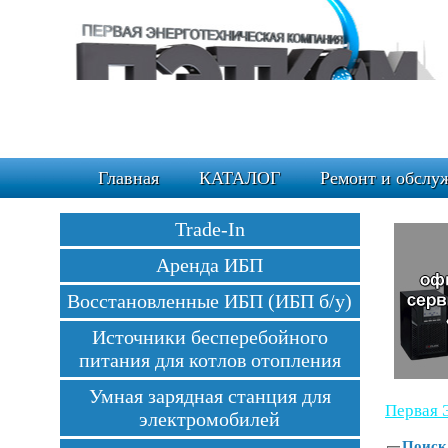
Главная
КАТАЛОГ
Ремонт и обслу
Trade-In
Аренда ИБП
Восстановленные ИБП (ИБП б/у)
Источники бесперебойного
питания для котлов отопления
Умная зарядная станция для
Первая 
электромобилей
Поиск