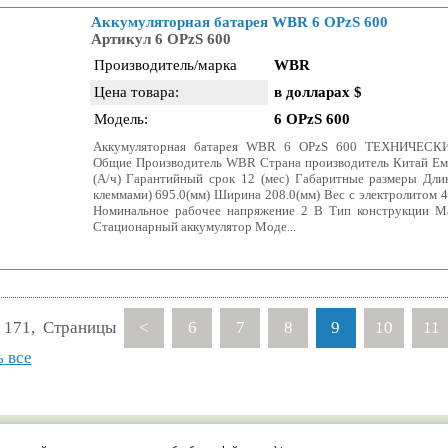
Аккумуляторная батарея WBR 6 OPzS 600
Артикул 6 OPzS 600
Производитель/марка
WBR
Цена товара:
в долларах $
Модель:
6 OPzS 600
Аккумуляторная батарея WBR 6 OPzS 600 ТЕХНИЧЕС
Общие Производитель WBR Страна производитель Китай Емк
(А/ч) Гарантийный срок 12 (мес) Габаритные размеры Дли
клеммами) 695.0(мм) Ширина 208.0(мм) Вес c электролитом 4
Номинальное рабочее напряжение 2 В Тип конструкции М
Стационарный аккумулятор Моде...
 171, Страницы
<
6
7
8
9
10
11
 все