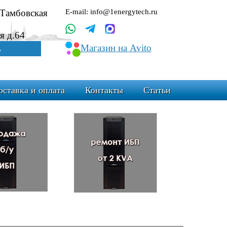
.Тамбовская
E-mail: info@1energytech.ru
я д.64
Магазин на Avito
ь
оставка и оплата
Контакты
Статьи