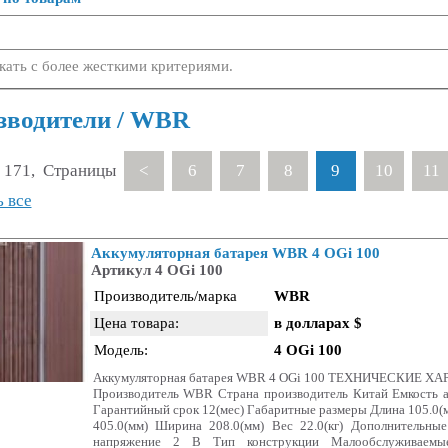
кать с более жесткими критериями.
зводители / WBR
 171, Страницы
<
6
7
8
9
10
11
 все
Аккумуляторная батарея WBR 4 OGi 100
Артикул 4 OGi 100
Производитель/марка
WBR
Цена товара:
в долларах $
Модель:
4 OGi 100
Аккумуляторная батарея WBR 4 OGi 100 ТЕХНИЧЕСКИЕ 
Производитель WBR Страна производитель Китай Емкость а
Гарантийный срок 12(мес) Габаритные размеры Длина 105.0(м
405.0(мм) Ширина 208.0(мм) Вес 22.0(кг) Дополнительны
напряжение 2 В Тип конструкции Малообслуживаемы