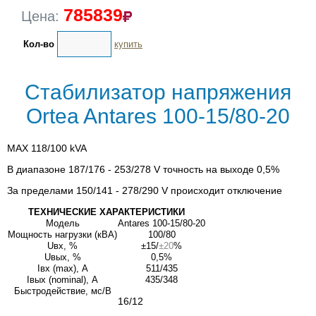
785839
Цена:
Кол-во
купить
Стабилизатор напряжения
Ortea Antares 100-15/80-20
MAX 118/100 kVA
В диапазоне 187/176 - 253/278 V точность на выходе 0,5%
За пределами 150/141 - 278/290 V происходит отключение
ТЕХНИЧЕСКИЕ ХАРАКТЕРИСТИКИ
Модель
Antares 100-15/80-20
Мощность нагрузки (кВА)
100/80
Uвх, %
±15/
±20
%
Uвых, %
0,5%
Iвх (max), А
511/435
Iвых (nominal), А
435/348
Быстродействие, мс/В
16/12