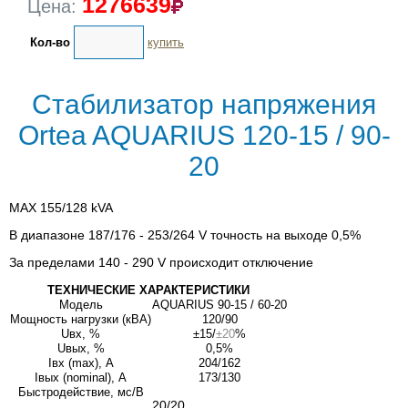
1276639
Цена:
Кол-во
купить
Стабилизатор напряжения
Ortea AQUARIUS 120-15 / 90-
20
MAX 155/128 kVA
В диапазоне 187/176 - 253/264 V точность на выходе 0,5%
За пределами 140 - 290 V происходит отключение
ТЕХНИЧЕСКИЕ ХАРАКТЕРИСТИКИ
Модель
AQUARIUS 90-15 / 60-20
Мощность нагрузки (кВА)
120/90
Uвх, %
±15/
±20
%
Uвых, %
0,5%
Iвх (max), А
204/162
Iвых (nominal), А
173/130
Быстродействие, мс/В
20/20