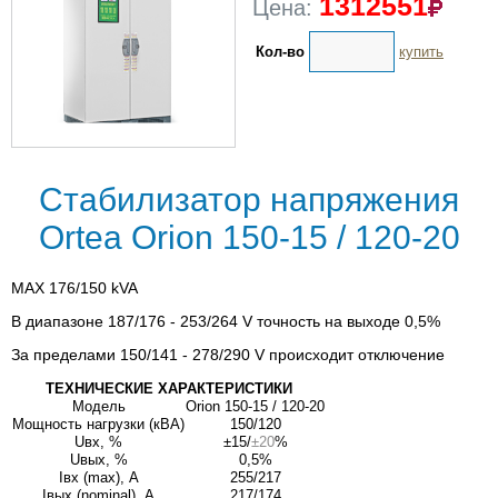
1312551
Цена:
Кол-во
купить
Стабилизатор напряжения
Ortea Orion 150-15 / 120-20
MAX 176/150 kVA
В диапазоне 187/176 - 253/264 V точность на выходе 0,5%
За пределами 150/141 - 278/290 V происходит отключение
ТЕХНИЧЕСКИЕ ХАРАКТЕРИСТИКИ
Модель
Orion 150-15 / 120-20
Мощность нагрузки (кВА)
150/120
Uвх, %
±15/
±20
%
Uвых, %
0,5%
Iвх (max), А
255/217
Iвых (nominal), А
217/174