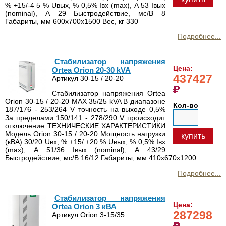
% +15/-4 5 % Uвых, % 0,5% Iвх (max), А 53 Iвых
(nominal), А 29 Быстродействие, мс/В 8
Габариты, мм 600х700х1500 Вес, кг 330
Подробнее...
Стабилизатор напряжения
Цена:
Ortea Orion 20-30 kVA
437427
Артикул 30-15 / 20-20
Стабилизатор напряжения Ortea
Orion 30-15 / 20-20 MAX 35/25 kVA В диапазоне
Кол-во
187/176 - 253/264 V точность на выходе 0,5%
За пределами 150/141 - 278/290 V происходит
отключение ТЕХНИЧЕСКИЕ ХАРАКТЕРИСТИКИ
Модель Orion 30-15 / 20-20 Мощность нагрузки
купить
(кВА) 30/20 Uвх, % ±15/ ±20 % Uвых, % 0,5% Iвх
(max), А 51/36 Iвых (nominal), А 43/29
Быстродействие, мс/В 16/12 Габариты, мм 410x670x1200 ...
Подробнее...
Стабилизатор напряжения
Цена:
Ortea Orion 3 кВА
287298
Артикул Orion 3-15/35