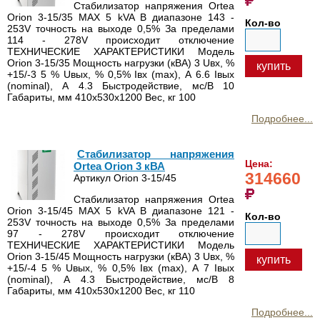
Стабилизатор напряжения Ortea
Orion 3-15/35 MAX 5 kVA В диапазоне 143 -
Кол-во
253V точность на выходе 0,5% За пределами
114 - 278V происходит отключение
ТЕХНИЧЕСКИЕ ХАРАКТЕРИСТИКИ Модель
Orion 3-15/35 Мощность нагрузки (кВА) 3 Uвх, %
купить
+15/-3 5 % Uвых, % 0,5% Iвх (max), А 6.6 Iвых
(nominal), А 4.3 Быстродействие, мс/В 10
Габариты, мм 410х530х1200 Вес, кг 100
Подробнее...
Стабилизатор напряжения
Цена:
Ortea Orion 3 кВА
314660
Артикул Orion 3-15/45
Стабилизатор напряжения Ortea
Orion 3-15/45 MAX 5 kVA В диапазоне 121 -
Кол-во
253V точность на выходе 0,5% За пределами
97 - 278V происходит отключение
ТЕХНИЧЕСКИЕ ХАРАКТЕРИСТИКИ Модель
Orion 3-15/45 Мощность нагрузки (кВА) 3 Uвх, %
купить
+15/-4 5 % Uвых, % 0,5% Iвх (max), А 7 Iвых
(nominal), А 4.3 Быстродействие, мс/В 8
Габариты, мм 410х530х1200 Вес, кг 110
Подробнее...