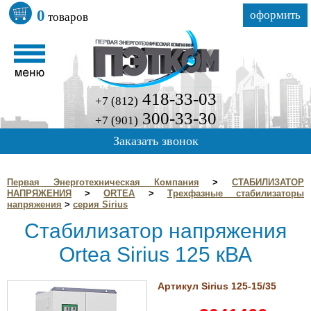
0
оформить
товаров
418-33-03
+7 (812)
300-33-30
+7 (901)
Заказать звонок
Первая Энерготехническая Компания
>
СТАБИЛИЗАТОР
НАПРЯЖЕНИЯ
>
ORTEA
>
Трехфазные стабилизаторы
напряжения
>
серия Sirius
Стабилизатор напряжения
Ortea Sirius 125 кВА
Артикул Sirius 125-15/35