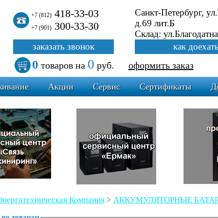
418-33-03
Санкт-Петербург, ул
+7 (812)
д.69 лит.Б
300-33-30
+7 (901)
Склад: ул.Благодатна
заказать звонок
как доехат
0
0
товаров
на
руб.
оформить заказ
живание
Акции
Сервис
Сертификаты
Д
Энерготехническая Компания
>
АККУМУЛЯТОРНЫЕ БАТА
 по товарам