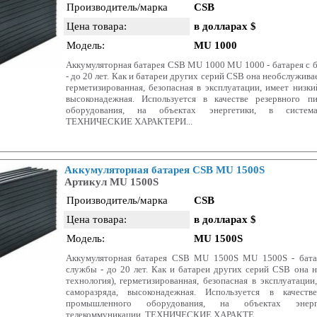
Производитель/марка
CSB
Цена товара:
в долларах $
Модель:
MU 1000
Аккумуляторная батарея CSB MU 1000 MU 1000 - батарея с
- до 20 лет. Как и батареи других серий CSB она необслужив
герметизированная, безопасная в эксплуатации, имеет низки
высоконадежная. Используется в качестве резервного п
оборудования, на объектах энергетики, в система
ТЕХНИЧЕСКИЕ ХАРАКТЕРИ...
Аккумуляторная батарея CSB MU 1500S
Артикул MU 1500S
Производитель/марка
CSB
Цена товара:
в долларах $
Модель:
MU 1500S
Аккумуляторная батарея CSB MU 1500S MU 1500S - бата
службы - до 20 лет. Как и батареи других серий CSB она
технология), герметизированная, безопасная в эксплуатации
саморазряда, высоконадежная. Используется в качеств
промышленного оборудования, на объектах энер
телекоммуникации. ТЕХНИЧЕСКИЕ ХАРАКТЕ...