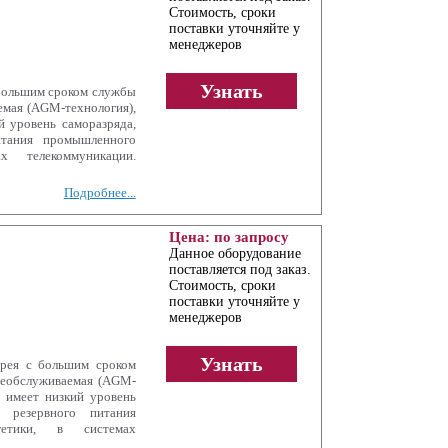
Стоимость, сроки
поставки уточняйте у
менеджеров
Узнать
 большим сроком службы
аемая (AGM-технология),
й уровень саморазряда,
итания промышленного
х телекоммуникации.
Подробнее...
Цена: по запросу
Данное оборудование
поставляется под заказ.
Стоимость, сроки
поставки уточняйте у
менеджеров
Узнать
рея с большим сроком
 необслуживаемая (AGM-
, имеет низкий уровень
е резервного питания
гетики, в системах