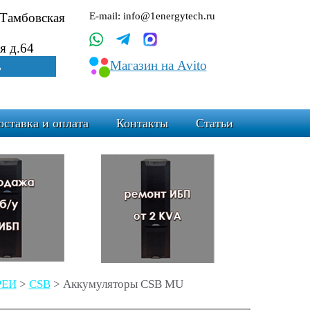
.Тамбовская
E-mail: info@1energytech.ru
я д.64
Магазин на Avito
ь
оставка и оплата
Контакты
Статьи
РЕИ
>
CSB
>
Аккумуляторы CSB MU