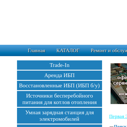
Главная
КАТАЛОГ
Ремонт и обслу
Trade-In
Аренда ИБП
Восстановленные ИБП (ИБП б/у)
Источники бесперебойного
питания для котлов отопления
Умная зарядная станция для
Первая 
электромобилей
Поиск