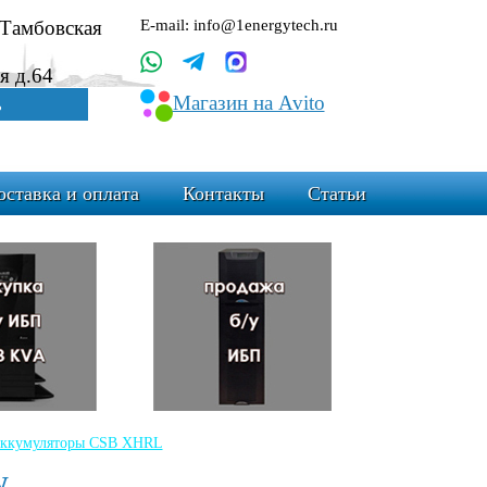
.Тамбовская
E-mail: info@1energytech.ru
я д.64
Магазин на Avito
ь
оставка и оплата
Контакты
Статьи
ккумуляторы CSB XHRL
W