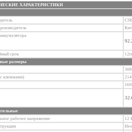
ЧЕСКИЕ ХАРАКТЕРИСТИКИ
дитель
CS
производитель
Кит
 аккумулятора
92.
йный срок
12(
ные размеры
308
(с клеммами)
214
169
32.
ительные
ьное рабочее напряжение
12 
струкции
Нео