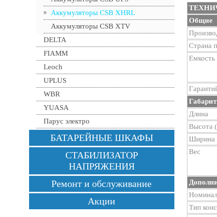
ТЕХНИ
Аккумуляторы CSB XHRL
Общие
Аккумуляторы CSB XTV
Произво
DELTA
Страна 
FIAMM
Емкость
Leoch
UPLUS
Гаранти
WBR
Габарит
YUASA
Длина
Парус электро
Высота 
БАТАРЕЙНЫЕ ШКАФЫ
Ширина
Вес
СТАБИЛИЗАТОР
НАПРЯЖЕНИЯ
Дополн
Ремонт и обслуживание
Номинал
Акции
Тип кон