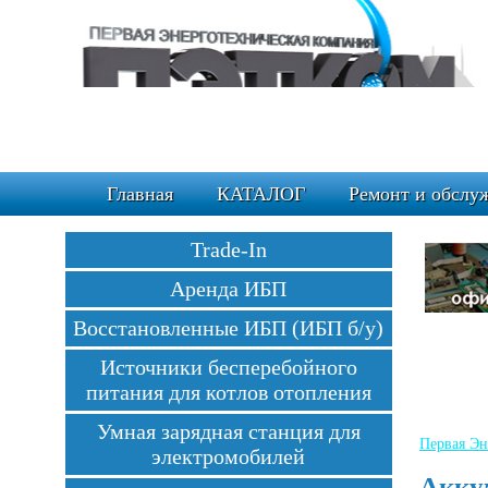
Главная
КАТАЛОГ
Ремонт и обслу
Trade-In
Аренда ИБП
Восстановленные ИБП (ИБП б/у)
Источники бесперебойного
питания для котлов отопления
Умная зарядная станция для
Первая Эн
электромобилей
Акку