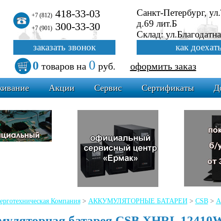
418-33-03
Санкт-Петербург, ул
+7 (812)
д.69 лит.Б
300-33-30
+7 (901)
Склад: ул.Благодатна
заказать звонок
как доехат
0
0
товаров
на
руб.
оформить заказ
живание
Акции
Сервис
Сертификаты
Д
ерготехническая Компания
>
АККУМУЛЯТОРНЫЕ БАТАРЕИ
>
CSB
>
А
муляторная батарея CSB XHRL 12410