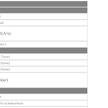
B
ай
2(А/ч)
мес)
.7(мм)
.0(мм)
.0(мм)
6(кг)
В
бслуживаемые