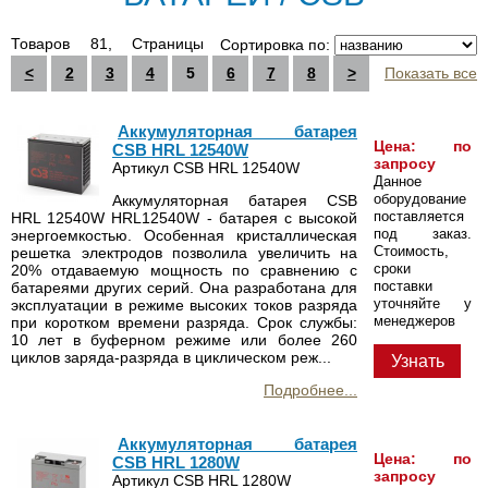
Товаров 81, Страницы
Сортировка по:
<
2
3
4
5
6
7
8
>
Показать все
Аккумуляторная батарея
Цена: по
CSB HRL 12540W
запросу
Артикул CSB HRL 12540W
Данное
оборудование
Аккумуляторная батарея CSB
поставляется
HRL 12540W HRL12540W - батарея с высокой
под заказ.
энергоемкостью. Особенная кристаллическая
Стоимость,
решетка электродов позволила увеличить на
сроки
20% отдаваемую мощность по сравнению с
поставки
батареями других серий. Она разработана для
уточняйте у
эксплуатации в режиме высоких токов разряда
менеджеров
при коротком времени разряда. Срок службы:
10 лет в буферном режиме или более 260
циклов заряда-разряда в циклическом реж...
Узнать
Подробнее...
Аккумуляторная батарея
Цена: по
CSB HRL 1280W
запросу
Артикул CSB HRL 1280W