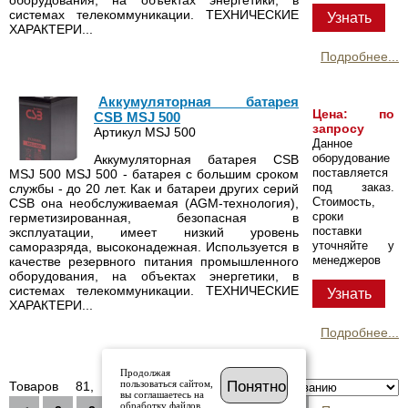
системах телекоммуникации. ТЕХНИЧЕСКИЕ
Узнать
ХАРАКТЕРИ...
Подробнее...
Аккумуляторная батарея
Цена: по
CSB MSJ 500
запросу
Артикул MSJ 500
Данное
оборудование
Аккумуляторная батарея CSB
поставляется
MSJ 500 MSJ 500 - батарея с большим сроком
под заказ.
службы - до 20 лет. Как и батареи других серий
Стоимость,
CSB она необслуживаемая (AGM-технология),
сроки
герметизированная, безопасная в
поставки
эксплуатации, имеет низкий уровень
уточняйте у
саморазряда, высоконадежная. Используется в
менеджеров
качестве резервного питания промышленного
оборудования, на объектах энергетики, в
системах телекоммуникации. ТЕХНИЧЕСКИЕ
Узнать
ХАРАКТЕРИ...
Подробнее...
Продолжая
пользоваться сайтом,
Понятно
Товаров 81, Страницы
Сортировка по:
вы соглашаетесь на
обработку файлов